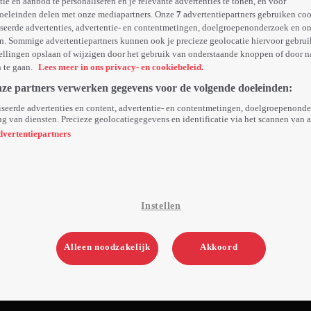
e en aanbod te personaliseren en je relevante advertenties te tonen, en voor
oeleinden delen met onze mediapartners. Onze
7
advertentiepartners gebruiken coo
seerde advertenties, advertentie- en contentmetingen, doelgroepenonderzoek en o
n. Sommige advertentiepartners kunnen ook je precieze geolocatie hiervoor gebruik
ellingen opslaan of wijzigen door het gebruik van onderstaande knoppen of door n
n te gaan.
Lees meer in ons privacy- en cookiebeleid.
nze partners verwerken gegevens voor de volgende doeleinden:
seerde advertenties en content, advertentie- en contentmetingen, doelgroepenond
g van diensten. Precieze geolocatiegegevens en identificatie via het scannen van 
dvertentiepartners
Instellen
Alleen noodzakelijk
Akkoord
2. Ducks On The Pond
43min