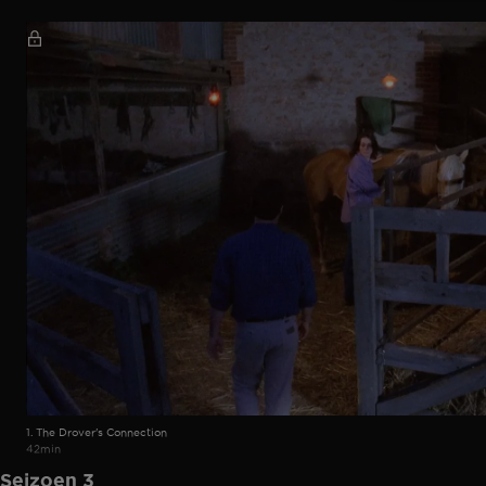
1. The Drover's Connection
42min
Seizoen 3