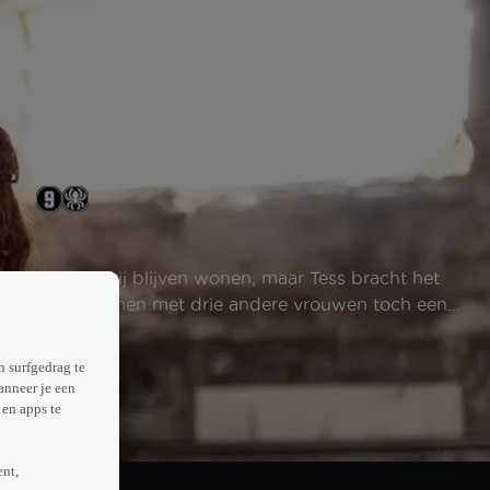
 op de boerderij blijven wonen, maar Tess bracht het
 proberen er samen met drie andere vrouwen toch een
n surfgedrag te
anneer je een
en apps te
ent,