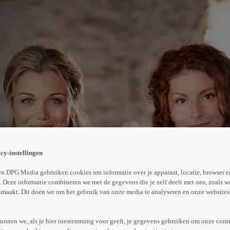
e het boerenbedrijf van hun vader erven. Claire is altijd
 bedrijf kampt met financiële problemen, maar de zussen
cy-instellingen
Abonneren op Videoland
n DPG Media gebruiken cookies om informatie over je apparaat, locatie, browser e
 Deze informatie combineren we met de gegevens die je zelf deelt met ons, zoals w
maakt. Dit doen we om het gebruik van onze media te analyseren en onze websites 
Meer
info
unnen we, als je hier toestemming voor geeft, je gegevens gebruiken om onze cont