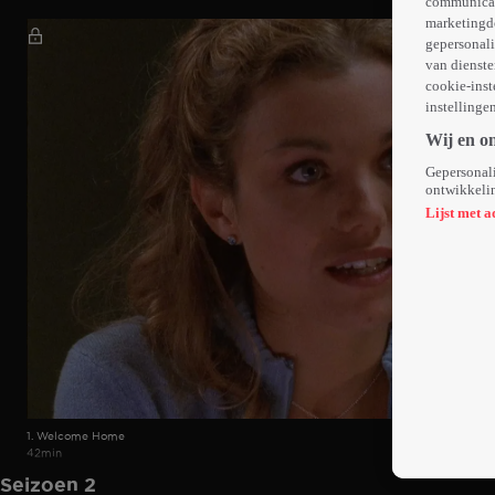
communicati
marketingd
gepersonali
van dienste
cookie-inst
instellinge
Wij en o
Gepersonali
ontwikkelin
Lijst met a
1. Welcome Home
42min
Seizoen 2