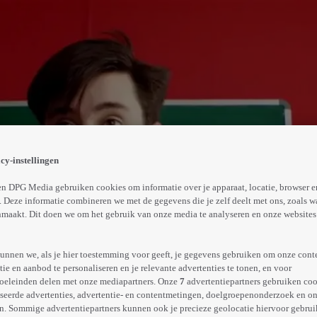
 precies op tijd. Door de juf werd hij om niets de klas u
g. Mees Kees geeft heel anders les dan de juf. Dat is omda
cy-instellingen
Abonneren op Videoland
n DPG Media gebruiken cookies om informatie over je apparaat, locatie, browser e
 Deze informatie combineren we met de gegevens die je zelf deelt met ons, zoals w
maakt. Dit doen we om het gebruik van onze media te analyseren en onze websites 
Meer
info
unnen we, als je hier toestemming voor geeft, je gegevens gebruiken om onze cont
e en aanbod te personaliseren en je relevante advertenties te tonen, en voor
oeleinden delen met onze mediapartners. Onze
7
advertentiepartners gebruiken coo
seerde advertenties, advertentie- en contentmetingen, doelgroepenonderzoek en o
n. Sommige advertentiepartners kunnen ook je precieze geolocatie hiervoor gebruik