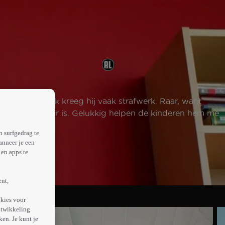
itgestuurd. Ook kreeg hij vaak strafwerk. Raar, want
t hij nog stagiair is. Gelukkig helpen de kinderen hem met
n surfgedrag te
anneer je een
en apps te
ent,
kies voor
ntwikkeling
en. Je kunt je