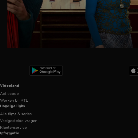
Ga
naar
programma
Videoland useful links.
Videoland
Actiecode
Werken bij RTL
Handige links
Alle films & series
Veelgestelde vragen
Klantenservice
Informatie