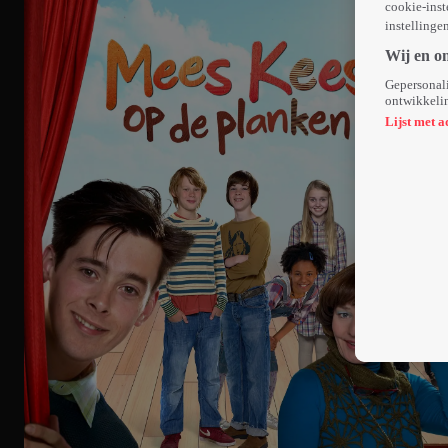
cookie-inst
instellinge
Wij en o
Gepersonali
ontwikkelin
Lijst met a