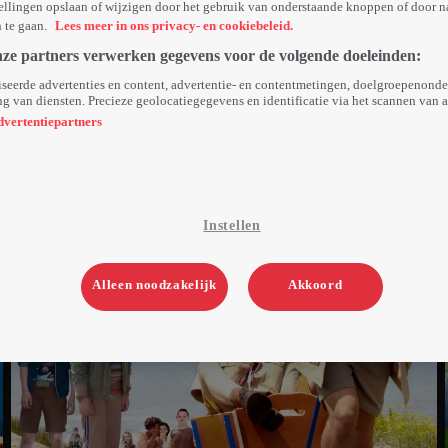
ellingen opslaan of wijzigen door het gebruik van onderstaande knoppen of door n
n te gaan.
Lees meer in ons privacy- en cookiebeleid.
nze partners verwerken gegevens voor de volgende doeleinden:
seerde advertenties en content, advertentie- en contentmetingen, doelgroepenond
g van diensten. Precieze geolocatiegegevens en identificatie via het scannen van 
dvertentiepartners
Instellen
Alleen noodzakelijk
Akkoord