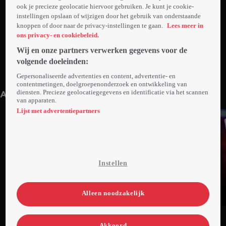
ook je precieze geolocatie hiervoor gebruiken. Je kunt je cookie-
instellingen opslaan of wijzigen door het gebruik van onderstaande
knoppen of door naar de privacy-instellingen te gaan.
Lees meer in
ons privacy- en cookiebeleid.
Wij en onze partners verwerken gegevens voor de
volgende doeleinden:
1. Aflevering 1
2. Aflevering 2
Gepersonaliseerde advertenties en content, advertentie- en
45min
44min
contentmetingen, doelgroepenonderzoek en ontwikkeling van
diensten. Precieze geolocatiegegevens en identificatie via het scannen
Anderen kijken ook
van apparaten.
Lijst met advertentiepartners
Instellen
Alleen noodzakelijk
Ga
Ga
Ga
naar
naar
naar
Akkoord
programma
programma
programma