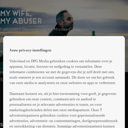
 the
1 seizoen • Documentaire | Misdaad
h page
 main
Aflevering 1
nt
 the
Jouw privacy-instellingen
45min
ibility
ment
Videoland en DPG Media gebruiken cookies om informatie over je
apparaat, locatie, browser en surfgedrag te verzamelen. Deze
informatie combineren we met de gegevens die je zelf deelt met ons,
Het waargebeurde en schokkende verhaal van Richard
zoals wanneer je een account aanmaakt. Dit doen we om het gebruik
Spencer. Voor de buitenwereld leidde hij een perfect
van onze media te analyseren en onze websites en apps te verbeteren.
leven. Maar achter gesloten deuren werd hij jarenlang
Abonneren op Videoland
mishandeld door zijn vrouw, Sheree. Zonder dat zij het
Daarnaast kunnen we, als je hier toestemming voor geeft, je gegevens
gebruiken om onze content, communicatie en aanbod te
doorhad, nam Richard het fysieke en emotionele geweld
personaliseren en je relevante advertenties te tonen, en voor
in het geheim op.
marketingdoeleinden delen met onze mediapartners. Onze
7
Meer
info
advertentiepartners gebruiken cookies voor gepersonaliseerde
advertenties, advertentie- en contentmetingen, doelgroepenonderzoek
Seizoen 1
en ontwikkeling van diensten. Sommige advertentiepartners kunnen