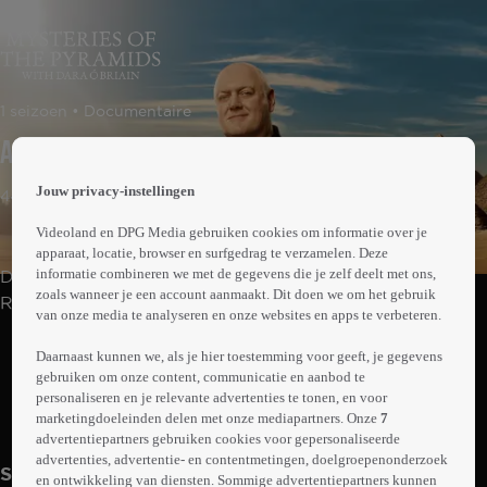
 the
1 seizoen • Documentaire
h page
 main
Aflevering 1
nt
 the
Jouw privacy-instellingen
44min
ibility
ment
Videoland en DPG Media gebruiken cookies om informatie over je
apparaat, locatie, browser en surfgedrag te verzamelen. Deze
informatie combineren we met de gegevens die je zelf deelt met ons,
De Ierse presentator Dara O'Briain reist met archeologe
zoals wanneer je een account aanmaakt. Dit doen we om het gebruik
Raksha Dave en Egyptoloog Dr. Chris Naunton naar
van onze media te analyseren en onze websites en apps te verbeteren.
Egypte om onderzoek te doen naar de piramides. Hoe
Abonneren op Videoland
werden ze gebouwd en wat was de werkelijke functie
Daarnaast kunnen we, als je hier toestemming voor geeft, je gegevens
gebruiken om onze content, communicatie en aanbod te
ervan?
personaliseren en je relevante advertenties te tonen, en voor
marketingdoeleinden delen met onze mediapartners. Onze
7
Meer
info
advertentiepartners gebruiken cookies voor gepersonaliseerde
advertenties, advertentie- en contentmetingen, doelgroepenonderzoek
Seizoen 1
en ontwikkeling van diensten. Sommige advertentiepartners kunnen