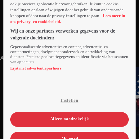
ook je precieze geolocatie hiervoor gebruiken. Je kunt je cookie-
instellingen opslaan of wijzigen door het gebruik van onderstaande
knoppen of door naar de privacy-instellingen te gaan.
Lees meer in
ons privacy- en cookiebeleid.
Wij en onze partners verwerken gegevens voor de
volgende doeleinden:
1. Aflevering 1
2. Aflevering 2
Gepersonaliseerde advertenties en content, advertentie- en
44min
Do 30 jan 25
44min
Do 30 jan 25
contentmetingen, doelgroepenonderzoek en ontwikkeling van
diensten. Precieze geolocatiegegevens en identificatie via het scannen
Anderen kijken ook
van apparaten.
Lijst met advertentiepartners
Instellen
Alleen noodzakelijk
Ga
Ga
Ga
naar
naar
naar
Akkoord
programma
programma
programma