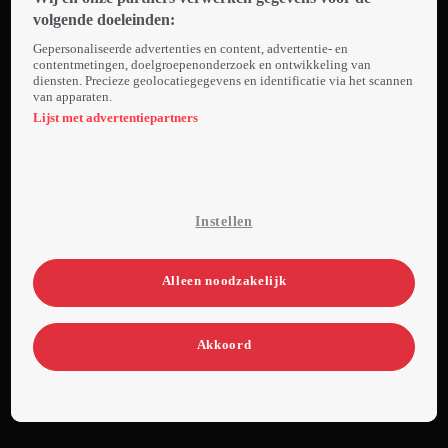
hen door de
volgende doeleinden:
prachtige,
Gepersonaliseerde advertenties en content, advertentie- en
maar
contentmetingen, doelgroepenonderzoek en ontwikkeling van
diensten. Precieze geolocatiegegevens en identificatie via het scannen
'vervloekte'
van apparaten.
bergen. In de
Lijst met advertentiepartners
ongerepte
natuur, waar
wilde beren
en wolven
Instellen
rondzwerven,
moeten ze
kiezen:
Alleen noodzakelijk
achterblijven
in een
Akkoord
survivalkamp
of doorgaan
naar de
finish. De