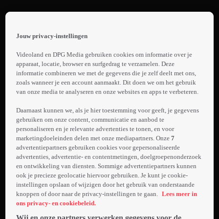
Terug
No
Jouw privacy-instellingen
Way
 the
h page
Back
Videoland en DPG Media gebruiken cookies om informatie over je
1.
 main
apparaat, locatie, browser en surfgedrag te verzamelen. Deze
VIPS
nt
informatie combineren we met de gegevens die je zelf deelt met ons,
Promo:
 the
zoals wanneer je een account aanmaakt. Dit doen we om het gebruik
No
van onze media te analyseren en onze websites en apps te verbeteren.
ibility
Laden...
Way
ment
Daarnaast kunnen we, als je hier toestemming voor geeft, je gegevens
Back
gebruiken om onze content, communicatie en aanbod te
Een groep
VIPS
personaliseren en je relevante advertenties te tonen, en voor
van veertien
marketingdoeleinden delen met onze mediapartners. Onze
7
S2
bekende
advertentiepartners gebruiken cookies voor gepersonaliseerde
Nederlanders
advertenties, advertentie- en contentmetingen, doelgroepenonderzoek
en ontwikkeling van diensten. Sommige advertentiepartners kunnen
Meer
trekt door de
ook je precieze geolocatie hiervoor gebruiken. Je kunt je cookie-
info
ruige
instellingen opslaan of wijzigen door het gebruik van onderstaande
wildernis van
knoppen of door naar de privacy-instellingen te gaan.
Lees meer in
Albanië. De
ons privacy- en cookiebeleid.
tocht leidt
Wij en onze partners verwerken gegevens voor de