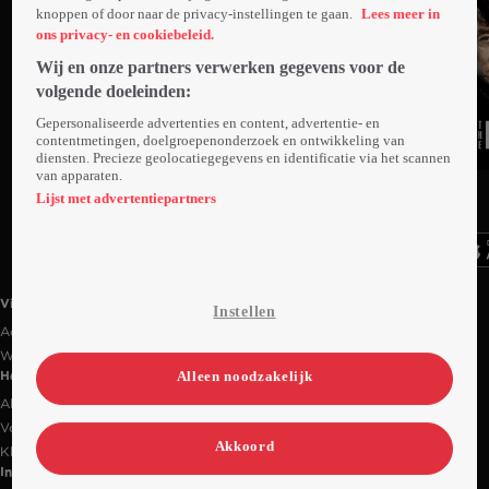
knoppen of door naar de privacy-instellingen te gaan.
Lees meer in
ons privacy- en cookiebeleid.
Wij en onze partners verwerken gegevens voor de
volgende doeleinden:
Gepersonaliseerde advertenties en content, advertentie- en
contentmetingen, doelgroepenonderzoek en ontwikkeling van
diensten. Precieze geolocatiegegevens en identificatie via het scannen
van apparaten.
Ga
Ga
Ga
naar
naar
naar
Lijst met advertentiepartners
programma
programma
programma
Videoland useful links.
Videoland
Instellen
Actiecode
Werken bij RTL
Alleen noodzakelijk
Handige links
Alle films & series
Veelgestelde vragen
Akkoord
Klantenservice
Informatie