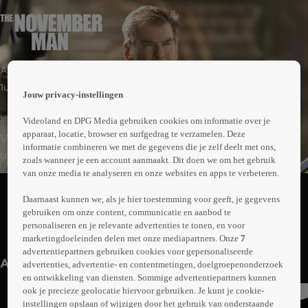
 the
Actie | Thriller
h page
 main
1uur43min
Jouw privacy-instellingen
nt
 the
Videoland en DPG Media gebruiken cookies om informatie over je
ibility
apparaat, locatie, browser en surfgedrag te verzamelen. Deze
Voormalig CIA-agent Devereaux moet voor een
ment
informatie combineren we met de gegevens die je zelf deelt met ons,
undercoveroperatie een Russische agente het land uit
zoals wanneer je een account aanmaakt. Dit doen we om het gebruik
smokkelen. Tijdens zijn missie stuit Devereaux op een
van onze media te analyseren en onze websites en apps te verbeteren.
Abonneren op Videoland
sinister complot dat van de CIA-top tot het Kremlin reikt.
Daarnaast kunnen we, als je hier toestemming voor geeft, je gegevens
Als hij de waarheid probeert te ontrafelen, komt hij
gebruiken om onze content, communicatie en aanbod te
lijnrecht tegenover een oude vriend te staan. De enige
personaliseren en je relevante advertenties te tonen, en voor
Meer
die Devereaux nog kan vertrouwen, is een mysterieuze
marketingdoeleinden delen met onze mediapartners. Onze
7
info
advertentiepartners gebruiken cookies voor gepersonaliseerde
advocate.
Anderen kijken ook
advertenties, advertentie- en contentmetingen, doelgroepenonderzoek
en ontwikkeling van diensten. Sommige advertentiepartners kunnen
ook je precieze geolocatie hiervoor gebruiken. Je kunt je cookie-
instellingen opslaan of wijzigen door het gebruik van onderstaande