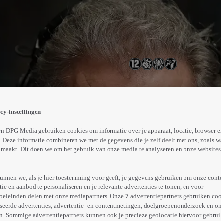
jaar goedbedoeld advies. Op een avond krijgt hij een myste
zien, moet hij een overlevingsspel spelen. De enige manier
cy-instellingen
Abonneren op Videoland
n DPG Media gebruiken cookies om informatie over je apparaat, locatie, browser e
 Deze informatie combineren we met de gegevens die je zelf deelt met ons, zoals w
maakt. Dit doen we om het gebruik van onze media te analyseren en onze websites 
Meer
info
unnen we, als je hier toestemming voor geeft, je gegevens gebruiken om onze cont
e en aanbod te personaliseren en je relevante advertenties te tonen, en voor
oeleinden delen met onze mediapartners. Onze
7
advertentiepartners gebruiken coo
seerde advertenties, advertentie- en contentmetingen, doelgroepenonderzoek en o
n. Sommige advertentiepartners kunnen ook je precieze geolocatie hiervoor gebruik