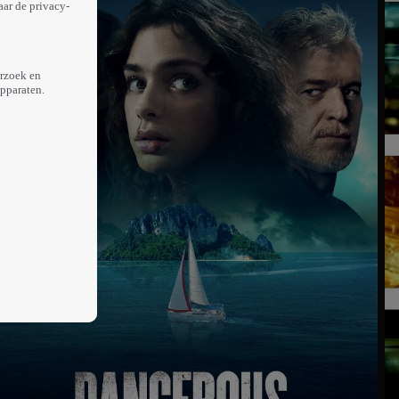
aar de privacy-
erzoek en
apparaten.