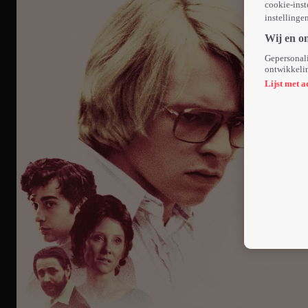
cookie-inst
instellinge
Wij en o
Gepersonali
ontwikkelin
Lijst met a