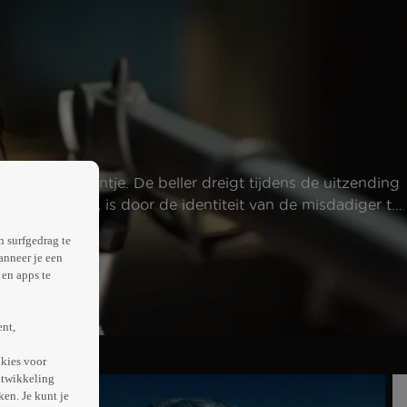
rieus telefoontje. De beller dreigt tijdens de uitzending
 om te winnen, is door de identiteit van de misdadiger te
n surfgedrag te
anneer je een
en apps te
ent,
kies voor
ntwikkeling
en. Je kunt je