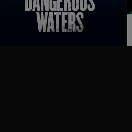
Trailer
Ga
naar
programma