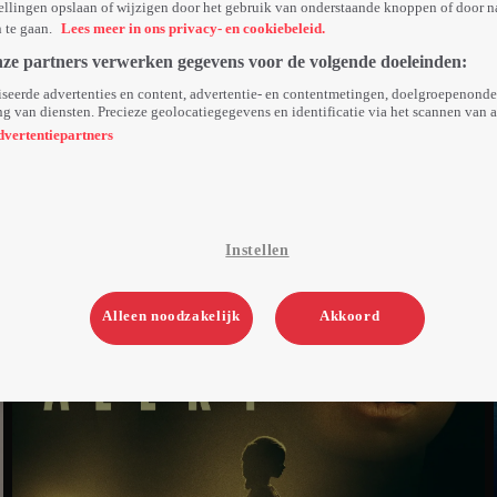
ellingen opslaan of wijzigen door het gebruik van onderstaande knoppen of door n
n te gaan.
Lees meer in ons privacy- en cookiebeleid.
nze partners verwerken gegevens voor de volgende doeleinden:
seerde advertenties en content, advertentie- en contentmetingen, doelgroepenond
g van diensten. Precieze geolocatiegegevens en identificatie via het scannen van 
dvertentiepartners
Instellen
Alleen noodzakelijk
Akkoord