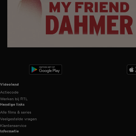
Ga
naar
programma
Videoland useful links.
Videoland
Actiecode
Werken bij RTL
Handige links
Alle films & series
Veelgestelde vragen
Klantenservice
Informatie