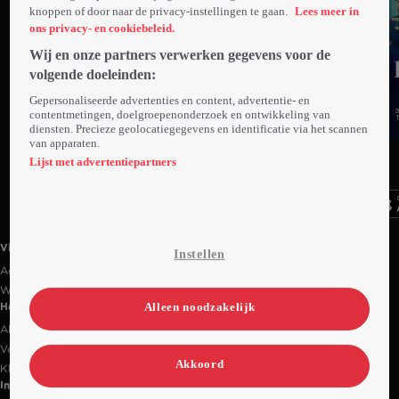
knoppen of door naar de privacy-instellingen te gaan.
Lees meer in
ons privacy- en cookiebeleid.
Wij en onze partners verwerken gegevens voor de
volgende doeleinden:
Gepersonaliseerde advertenties en content, advertentie- en
contentmetingen, doelgroepenonderzoek en ontwikkeling van
diensten. Precieze geolocatiegegevens en identificatie via het scannen
van apparaten.
Ga
Ga
Ga
naar
naar
naar
Lijst met advertentiepartners
programma
programma
programma
Videoland useful links.
Videoland
Instellen
Actiecode
Werken bij RTL
Alleen noodzakelijk
Handige links
Alle films & series
Veelgestelde vragen
Akkoord
Klantenservice
Informatie