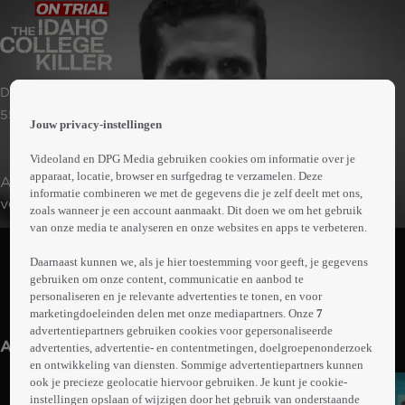
 the
Documentaire | Misdaad
h page
 main
55min
Jouw privacy-instellingen
nt
 the
Videoland en DPG Media gebruiken cookies om informatie over je
ibility
apparaat, locatie, browser en surfgedrag te verzamelen. Deze
Als vier studenten in Idaho midden in de nacht worden
ment
informatie combineren we met de gegevens die je zelf deelt met ons,
vermoord, groeit de lokale tragedie uit tot een
zoals wanneer je een account aanmaakt. Dit doen we om het gebruik
wereldwijde obsessie. De zoektocht naar de dader leidt
van onze media te analyseren en onze websites en apps te verbeteren.
Abonneren op Videoland
naar een onverwachte verdachte: een promovendus
Daarnaast kunnen we, als je hier toestemming voor geeft, je gegevens
zonder bekende band met de slachtoffers. Maar net als
gebruiken om onze content, communicatie en aanbod te
het proces tegen Bryan Kohberger van start gaat, doet
personaliseren en je relevante advertenties te tonen, en voor
Meer
hij een schokkende bekentenis die meer vragen dan
marketingdoeleinden delen met onze mediapartners. Onze
7
info
advertentiepartners gebruiken cookies voor gepersonaliseerde
antwoorden oplevert.
Anderen kijken ook
advertenties, advertentie- en contentmetingen, doelgroepenonderzoek
en ontwikkeling van diensten. Sommige advertentiepartners kunnen
ook je precieze geolocatie hiervoor gebruiken. Je kunt je cookie-
instellingen opslaan of wijzigen door het gebruik van onderstaande