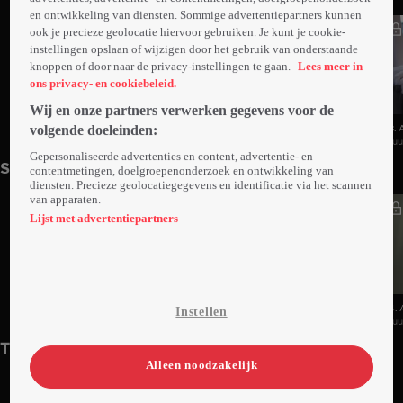
en ontwikkeling van diensten. Sommige advertentiepartners kunnen
ook je precieze geolocatie hiervoor gebruiken. Je kunt je cookie-
instellingen opslaan of wijzigen door het gebruik van onderstaande
knoppen of door naar de privacy-instellingen te gaan.
Lees meer in
ons privacy- en cookiebeleid.
Wij en onze partners verwerken gegevens voor de
volgende doeleinden:
10. Aflevering 10
9. Aflevering 9
8. 
1uur03min
Za 02 mei 26
1uur04min
Za 25 apr 26
1u
Gepersonaliseerde advertenties en content, advertentie- en
Seizoen 1
contentmetingen, doelgroepenonderzoek en ontwikkeling van
diensten. Precieze geolocatiegegevens en identificatie via het scannen
van apparaten.
Lijst met advertentiepartners
6. Aflevering 6
5. Aflevering 5
4. 
Instellen
1uur05min
Vr 02 mei 25
1uur00min
Vr 25 apr 25
1u
Trailers
Alleen noodzakelijk