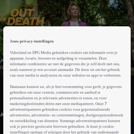
 the
Misdaad | Thriller
h page
 main
1uur31min
Jouw privacy-instellingen
nt
 the
Videoland en DPG Media gebruiken cookies om informatie over je
ibility
apparaat, locatie, browser en surfgedrag te verzamelen. Deze
Als Shannon tijdens een bergwandeling pauzeert,
ment
informatie combineren we met de gegevens die je zelf deelt met ons,
fotografeert zij per ongeluk een schimmige deal tussen
zoals wanneer je een account aanmaakt. Dit doen we om het gebruik
corrupte agenten. Shannon wordt betrapt en vlucht het
van onze media te analyseren en onze websites en apps te verbeteren.
Abonneren op Videoland
bos in. Terwijl de achtervolgers haar op de hielen zitten,
Daarnaast kunnen we, als je hier toestemming voor geeft, je gegevens
stuit ze op de gepensioneerde politieman Jack Harris. Hij
gebruiken om onze content, communicatie en aanbod te
besluit haar te helpen. Samen proberen ze om het bewijs
personaliseren en je relevante advertenties te tonen, en voor
Meer
in veiligheid te brengen en de buitenwereld te bereiken,
marketingdoeleinden delen met onze mediapartners. Onze
7
info
advertentiepartners gebruiken cookies voor gepersonaliseerde
maar hoe?
Anderen kijken ook
advertenties, advertentie- en contentmetingen, doelgroepenonderzoek
en ontwikkeling van diensten. Sommige advertentiepartners kunnen
ook je precieze geolocatie hiervoor gebruiken. Je kunt je cookie-
instellingen opslaan of wijzigen door het gebruik van onderstaande