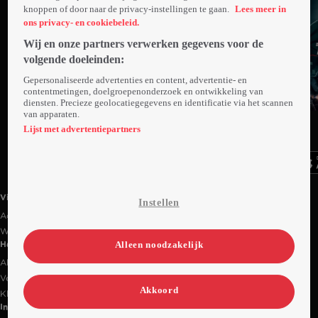
knoppen of door naar de privacy-instellingen te gaan.
Lees meer in
ons privacy- en cookiebeleid.
Wij en onze partners verwerken gegevens voor de
volgende doeleinden:
Gepersonaliseerde advertenties en content, advertentie- en
contentmetingen, doelgroepenonderzoek en ontwikkeling van
diensten. Precieze geolocatiegegevens en identificatie via het scannen
van apparaten.
Ga
Ga
Ga
naar
naar
naar
Lijst met advertentiepartners
programma
programma
programma
Videoland useful links.
Videoland
Instellen
Actiecode
Werken bij RTL
Alleen noodzakelijk
Handige links
Alle films & series
Veelgestelde vragen
Akkoord
Klantenservice
Informatie