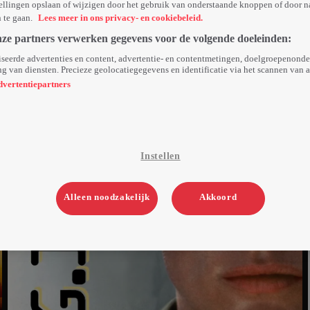
ellingen opslaan of wijzigen door het gebruik van onderstaande knoppen of door n
n te gaan.
Lees meer in ons privacy- en cookiebeleid.
nze partners verwerken gegevens voor de volgende doeleinden:
seerde advertenties en content, advertentie- en contentmetingen, doelgroepenond
g van diensten. Precieze geolocatiegegevens en identificatie via het scannen van 
dvertentiepartners
Instellen
Alleen noodzakelijk
Akkoord