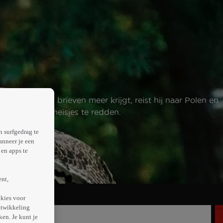
 Als hij geen brieven meer krijgt, reist hij naar Polen en
n de andere meisjes te redden.
n surfgedrag te
anneer je een
en apps te
ent,
kies voor
ntwikkeling
en. Je kunt je