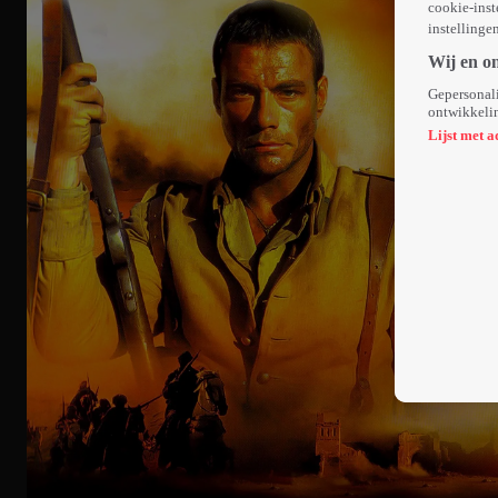
cookie-inst
instellinge
Wij en o
Gepersonali
ontwikkelin
Lijst met a