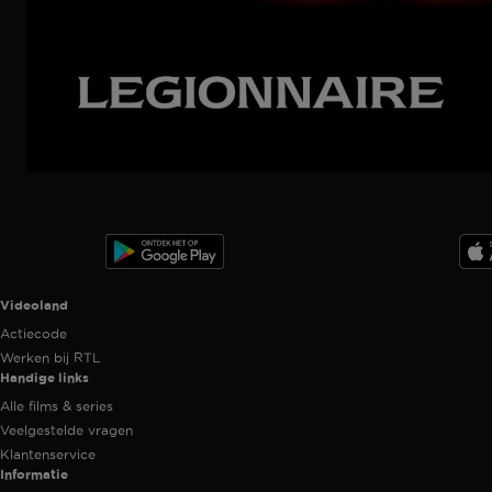
Ga
naar
programma
Videoland useful links.
Videoland
Actiecode
Werken bij RTL
Handige links
Alle films & series
Veelgestelde vragen
Klantenservice
Informatie