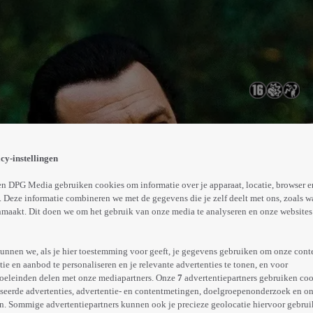
ge Poolse weesmeisje Irena, dat hij financieel ondersteunt.
l is. Lancing gaat achter de organisatie aan om Irena e
cy-instellingen
Abonneren op Videoland
n DPG Media gebruiken cookies om informatie over je apparaat, locatie, browser e
 Deze informatie combineren we met de gegevens die je zelf deelt met ons, zoals w
maakt. Dit doen we om het gebruik van onze media te analyseren en onze websites 
Meer
info
unnen we, als je hier toestemming voor geeft, je gegevens gebruiken om onze cont
e en aanbod te personaliseren en je relevante advertenties te tonen, en voor
oeleinden delen met onze mediapartners. Onze
7
advertentiepartners gebruiken coo
seerde advertenties, advertentie- en contentmetingen, doelgroepenonderzoek en o
n. Sommige advertentiepartners kunnen ook je precieze geolocatie hiervoor gebruik