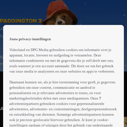
 the
Animatie | Avontuur | Familie
h page
 main
1uur39min
Jouw privacy-instellingen
nt
 the
Videoland en DPG Media gebruiken cookies om informatie over je
ibility
apparaat, locatie, browser en surfgedrag te verzamelen. Deze
NEDERLANDS ONDERTITELD. Paddington is gelukkig
ment
informatie combineren we met de gegevens die je zelf deelt met ons,
met zijn leven bij de familie Brown in Windsor Gardens.
zoals wanneer je een account aanmaakt. Dit doen we om het gebruik
Hij is een populair lid van de gemeenschap geworden en
van onze media te analyseren en onze websites en apps te verbeteren.
Abonneren op Videoland
verspreidt overal blijdschap en marmelade. Als hij het
Daarnaast kunnen we, als je hier toestemming voor geeft, je gegevens
perfecte geschenk voor zijn geliefde tante Lucy zoekt,
gebruiken om onze content, communicatie en aanbod te
ziet Paddington een uniek boek in de antiekshop van
personaliseren en je relevante advertenties te tonen, en voor
Meer
Mijnheer Gruber. Als het boek gestolen wordt, is het aan
marketingdoeleinden delen met onze mediapartners. Onze
7
info
advertentiepartners gebruiken cookies voor gepersonaliseerde
Paddington en de familie Brown om de dief te
Anderen kijken ook
advertenties, advertentie- en contentmetingen, doelgroepenonderzoek
ontmaskeren.
en ontwikkeling van diensten. Sommige advertentiepartners kunnen
ook je precieze geolocatie hiervoor gebruiken. Je kunt je cookie-
instellingen opslaan of wijzigen door het gebruik van onderstaande