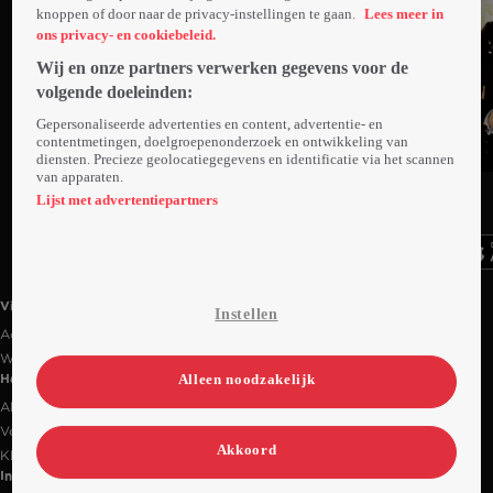
knoppen of door naar de privacy-instellingen te gaan.
Lees meer in
ons privacy- en cookiebeleid.
Wij en onze partners verwerken gegevens voor de
volgende doeleinden:
Gepersonaliseerde advertenties en content, advertentie- en
contentmetingen, doelgroepenonderzoek en ontwikkeling van
diensten. Precieze geolocatiegegevens en identificatie via het scannen
van apparaten.
Ga
Ga
Ga
naar
naar
naar
Lijst met advertentiepartners
programma
programma
programma
Videoland useful links.
Videoland
Instellen
Actiecode
Werken bij RTL
Alleen noodzakelijk
Handige links
Alle films & series
Veelgestelde vragen
Akkoord
Klantenservice
Informatie