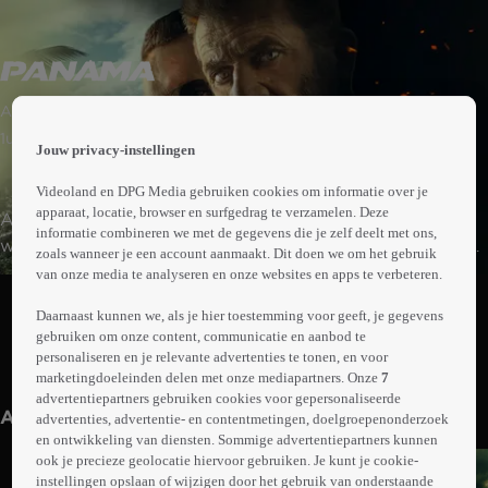
 the
Actie | Thriller
h page
 main
1uur30min
Jouw privacy-instellingen
nt
 the
Videoland en DPG Media gebruiken cookies om informatie over je
ibility
apparaat, locatie, browser en surfgedrag te verzamelen. Deze
Als ex-marinier James Becker wordt ingehuurd om een
ment
informatie combineren we met de gegevens die je zelf deelt met ons,
wapendeal af te ronden in Panama, raakt hij betrokken
zoals wanneer je een account aanmaakt. Dit doen we om het gebruik
bij een inval van het Amerikaanse leger. Te midden van
van onze media te analyseren en onze websites en apps te verbeteren.
Abonneren op Videoland
geweld en diverse politieke belangen moet hij zichzelf,
Daarnaast kunnen we, als je hier toestemming voor geeft, je gegevens
koste wat het kost, staande zien te houden. Desnoods
gebruiken om onze content, communicatie en aanbod te
met geweld.
personaliseren en je relevante advertenties te tonen, en voor
Meer
marketingdoeleinden delen met onze mediapartners. Onze
7
info
advertentiepartners gebruiken cookies voor gepersonaliseerde
Anderen kijken ook
advertenties, advertentie- en contentmetingen, doelgroepenonderzoek
en ontwikkeling van diensten. Sommige advertentiepartners kunnen
ook je precieze geolocatie hiervoor gebruiken. Je kunt je cookie-
instellingen opslaan of wijzigen door het gebruik van onderstaande