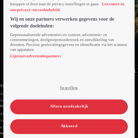
knoppen of door naar de privacy-instellingen te gaan.
Lees meer in
ons privacy- en cookiebeleid.
Wij en onze partners verwerken gegevens voor de
volgende doeleinden:
Gepersonaliseerde advertenties en content, advertentie- en
contentmetingen, doelgroepenonderzoek en ontwikkeling van
diensten. Precieze geolocatiegegevens en identificatie via het scannen
Trailer
van apparaten.
Ga
Ga
Ga
naar
naar
naar
Lijst met advertentiepartners
programma
programma
programma
Videoland useful links.
Videoland
Instellen
Actiecode
Werken bij RTL
Alleen noodzakelijk
Handige links
Alle films & series
Veelgestelde vragen
Akkoord
Klantenservice
Informatie