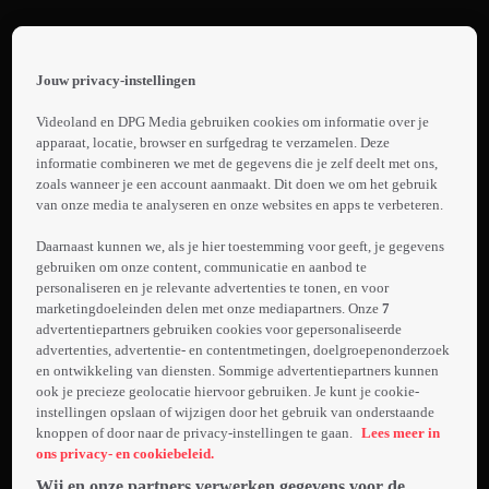
Terug
Patty
Jouw privacy-instellingen
 the
1.
h page
Videoland en DPG Media gebruiken cookies om informatie over je
Promo:
 main
apparaat, locatie, browser en surfgedrag te verzamelen. Deze
nt
informatie combineren we met de gegevens die je zelf deelt met ons,
Patty
 the
zoals wanneer je een account aanmaakt. Dit doen we om het gebruik
Laden...
van onze media te analyseren en onze websites en apps te verbeteren.
ibility
ment
Het
Daarnaast kunnen we, als je hier toestemming voor geeft, je gegevens
levensverhaal
gebruiken om onze content, communicatie en aanbod te
personaliseren en je relevante advertenties te tonen, en voor
van Patty
marketingdoeleinden delen met onze mediapartners. Onze
7
Brard, de
advertentiepartners gebruiken cookies voor gepersonaliseerde
Meer
vrouw die de
advertenties, advertentie- en contentmetingen, doelgroepenonderzoek
info
Nederlandse
en ontwikkeling van diensten. Sommige advertentiepartners kunnen
ook je precieze geolocatie hiervoor gebruiken. Je kunt je cookie-
showbizz op
instellingen opslaan of wijzigen door het gebruik van onderstaande
uitbundige
knoppen of door naar de privacy-instellingen te gaan.
Lees meer in
wijze al
ons privacy- en cookiebeleid.
jarenlang op
Wij en onze partners verwerken gegevens voor de