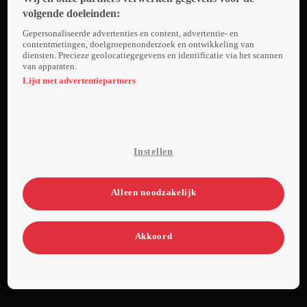
stelten zet.
volgende doeleinden:
De diva die
Gepersonaliseerde advertenties en content, advertentie- en
keer op keer
contentmetingen, doelgroepenonderzoek en ontwikkeling van
diensten. Precieze geolocatiegegevens en identificatie via het scannen
hoog steeg
van apparaten.
en steeds
Lijst met advertentiepartners
ook weer
diep viel.
Toch wist
Patty zich
Instellen
altijd weer
staande te
houden in 'a
Alleen noodzakelijk
man's world'.
Akkoord