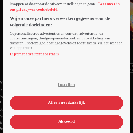
knoppen of door naar de privacy-instellingen te gaan.
Lees meer in
ons privacy- en cookiebeleid.
Wij en onze partners verwerken gegevens voor de
volgende doeleinden:
Gepersonaliseerde advertenties en content, advertentie- en
contentmetingen, doelgroepenonderzoek en ontwikkeling van
diensten. Precieze geolocatiegegevens en identificatie via het scannen
van apparaten.
Ga
Ga
Ga
naar
naar
naar
Lijst met advertentiepartners
programma
programma
programma
Videoland useful links.
Videoland
Instellen
Actiecode
Werken bij RTL
Alleen noodzakelijk
Handige links
Alle films & series
Veelgestelde vragen
Akkoord
Klantenservice
Informatie