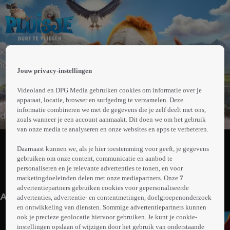
 the
Kids | Animatie | Avontuur
h page
 main
1uur19min
Jouw privacy-instellingen
nt
 the
Videoland en DPG Media gebruiken cookies om informatie over je
ibility
apparaat, locatie, browser en surfgedrag te verzamelen. Deze
Pluisje is een jong en vrolijk vogeltje. Alles verandert als
ment
informatie combineren we met de gegevens die je zelf deelt met ons,
de gemene roofvogel Shadow Pluisje aanvalt tijdens zijn
zoals wanneer je een account aanmaakt. Dit doen we om het gebruik
eerste vliegles. Zijn vader komt om het leven en Pluisje
van onze media te analyseren en onze websites en apps te verbeteren.
Abonneren op Videoland
durft niet meer te vliegen. Als zijn familie naar het zuiden
Daarnaast kunnen we, als je hier toestemming voor geeft, je gegevens
vliegt om te overwinteren, moet Pluisje in zijn eentje zien
gebruiken om onze content, communicatie en aanbod te
te overleven.
personaliseren en je relevante advertenties te tonen, en voor
Meer
marketingdoeleinden delen met onze mediapartners. Onze
7
info
advertentiepartners gebruiken cookies voor gepersonaliseerde
Anderen kijken ook
advertenties, advertentie- en contentmetingen, doelgroepenonderzoek
en ontwikkeling van diensten. Sommige advertentiepartners kunnen
ook je precieze geolocatie hiervoor gebruiken. Je kunt je cookie-
instellingen opslaan of wijzigen door het gebruik van onderstaande