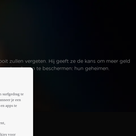
ooit zullen vergeten. Hij geeft ze de kans om meer geld
ven al proberen te beschermen: hun geheimen.
n surfgedrag te
anneer je een
en apps te
ent,
kies voor