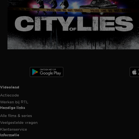
Ga
naar
programma
Videoland useful links.
Videoland
Actiecode
Werken bij RTL
Handige links
Alle films & series
Veelgestelde vragen
Klantenservice
Informatie