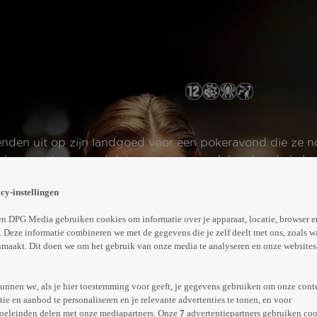
ienden uit op zijn landgoed voor een pokeravond die ze n
len, moeten ze wel datgene opgeven dat ze hun hele le
Abonneren op Videoland
cy-instellingen
n DPG Media gebruiken cookies om informatie over je apparaat, locatie, browser e
 Deze informatie combineren we met de gegevens die je zelf deelt met ons, zoals w
Trailer
Meer
maakt. Dit doen we om het gebruik van onze media te analyseren en onze websites 
info
unnen we, als je hier toestemming voor geeft, je gegevens gebruiken om onze cont
e en aanbod te personaliseren en je relevante advertenties te tonen, en voor
oeleinden delen met onze mediapartners. Onze
7
advertentiepartners gebruiken coo