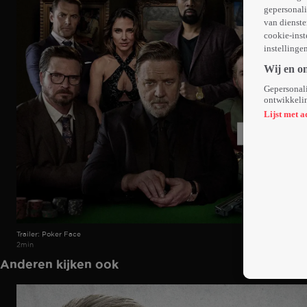
gepersonali
van dienste
cookie-inst
instellinge
Wij en o
Gepersonali
ontwikkelin
Lijst met a
Trailer: Poker Face
2min
Anderen kijken ook