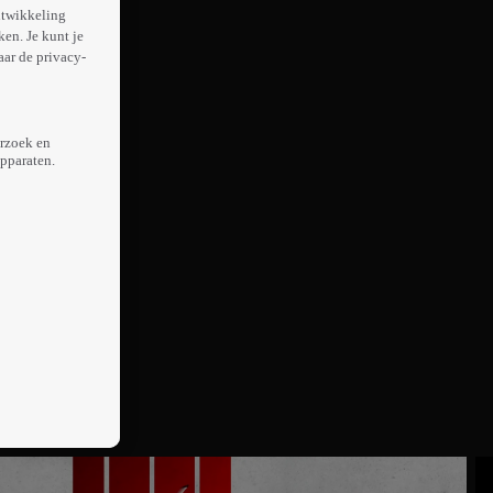
ntwikkeling
en. Je kunt je
aar de privacy-
erzoek en
apparaten.