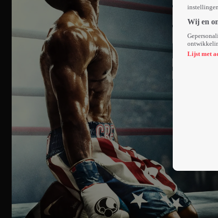
instellinge
Wij en o
Gepersonali
ontwikkelin
Lijst met a