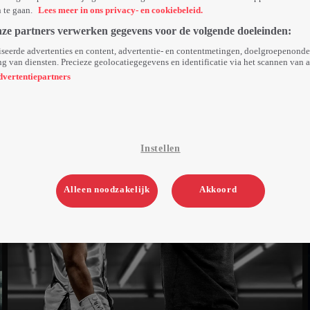
n te gaan.
Lees meer in ons privacy- en cookiebeleid.
nze partners verwerken gegevens voor de volgende doeleinden:
seerde advertenties en content, advertentie- en contentmetingen, doelgroepenond
g van diensten. Precieze geolocatiegegevens en identificatie via het scannen van 
dvertentiepartners
Instellen
Alleen noodzakelijk
Akkoord