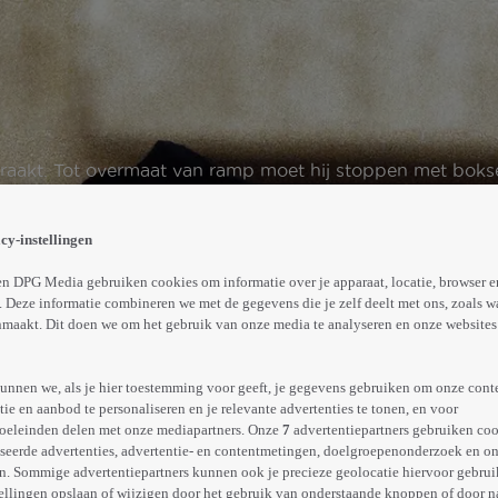
aakt. Tot overmaat van ramp moet hij stoppen met boksen
aar als Gunn goed wordt, laat hij Rocky vallen voor geld
ls het een straatgevecht wordt zonder pers.
cy-instellingen
Meer
info
n DPG Media gebruiken cookies om informatie over je apparaat, locatie, browser e
 Deze informatie combineren we met de gegevens die je zelf deelt met ons, zoals w
maakt. Dit doen we om het gebruik van onze media te analyseren en onze websites 
unnen we, als je hier toestemming voor geeft, je gegevens gebruiken om onze cont
e en aanbod te personaliseren en je relevante advertenties te tonen, en voor
oeleinden delen met onze mediapartners. Onze
7
advertentiepartners gebruiken coo
seerde advertenties, advertentie- en contentmetingen, doelgroepenonderzoek en o
n. Sommige advertentiepartners kunnen ook je precieze geolocatie hiervoor gebruik
ellingen opslaan of wijzigen door het gebruik van onderstaande knoppen of door n