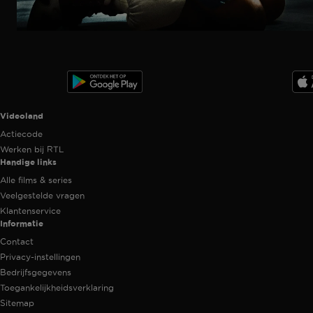
Trailer
Ga
naar
programma
Videoland useful links.
Videoland
Actiecode
Werken bij RTL
Handige links
Alle films & series
Veelgestelde vragen
Klantenservice
Informatie
Contact
Privacy-instellingen
Bedrijfsgegevens
Toegankelijkheidsverklaring
Sitemap