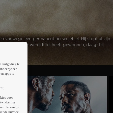
 vanwege een permanent hersenletsel. Hij stopt al zijn
. Nadat hij de wereldtitel heeft gewonnen, daagt hij
n surfgedrag te
anneer je een
en apps te
ent,
kies voor
ntwikkeling
en. Je kunt je
aar de privacy-