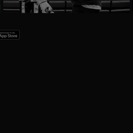
Trailer
Ga
naar
programma