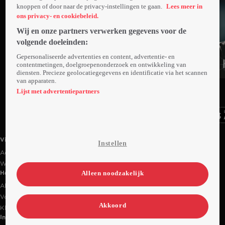
knoppen of door naar de privacy-instellingen te gaan.
Lees meer in
ons privacy- en cookiebeleid.
Wij en onze partners verwerken gegevens voor de
volgende doeleinden:
Gepersonaliseerde advertenties en content, advertentie- en
contentmetingen, doelgroepenonderzoek en ontwikkeling van
diensten. Precieze geolocatiegegevens en identificatie via het scannen
van apparaten.
Ga
Ga
Ga
naar
naar
naar
Lijst met advertentiepartners
programma
programma
programma
Videoland useful links.
Videoland
Instellen
Actiecode
Werken bij RTL
Alleen noodzakelijk
Handige links
Alle films & series
Veelgestelde vragen
Akkoord
Klantenservice
Informatie