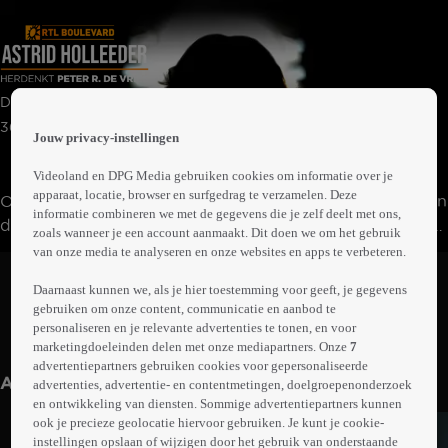
 the
Documentaire | Misdaad | Talkshow en Interview
h page
 main
36min
Jouw privacy-instellingen
nt
 the
Videoland en DPG Media gebruiken cookies om informatie over je
ibility
apparaat, locatie, browser en surfgedrag te verzamelen. Deze
Op 14 november zou Peter R. de Vries 65 jaar worden. In
ment
informatie combineren we met de gegevens die je zelf deelt met ons,
deze special zien we een exclusief interview met Astrid
zoals wanneer je een account aanmaakt. Dit doen we om het gebruik
Holleeder waarin zij vertelt over haar bijzondere
van onze media te analyseren en onze websites en apps te verbeteren.
Abonneren op Videoland
vriendschap met Peter R. de Vries.
Daarnaast kunnen we, als je hier toestemming voor geeft, je gegevens
gebruiken om onze content, communicatie en aanbod te
personaliseren en je relevante advertenties te tonen, en voor
Meer
marketingdoeleinden delen met onze mediapartners. Onze
7
info
advertentiepartners gebruiken cookies voor gepersonaliseerde
Anderen kijken ook
advertenties, advertentie- en contentmetingen, doelgroepenonderzoek
en ontwikkeling van diensten. Sommige advertentiepartners kunnen
ook je precieze geolocatie hiervoor gebruiken. Je kunt je cookie-
instellingen opslaan of wijzigen door het gebruik van onderstaande