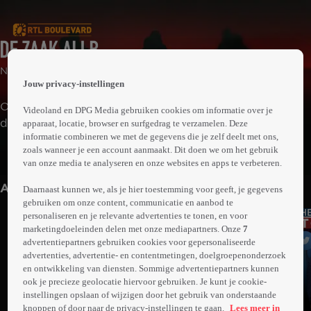
 the
Nieuws en Actualiteit
h page
Jouw privacy-instellingen
 main
nt
Op 12 juli doet de rechter uitspraak in de zaak Ali B. In
Videoland en DPG Media gebruiken cookies om informatie over je
 the
deze speciale uitzending nemen we je mee in het
apparaat, locatie, browser en surfgedrag te verzamelen. Deze
ibility
informatie combineren we met de gegevens die je zelf deelt met ons,
beladen proces. Met niet eerder vertoonde beelden uit
ment
zoals wanneer je een account aanmaakt. Dit doen we om het gebruik
Meer
de rechtszaal én opvallende momenten buiten de
van onze media te analyseren en onze websites en apps te verbeteren.
info
zittingszaal. Ali B heeft toestemming gegeven om in
Anderen kijken ook
beeld te komen tijdens het proces. En dat heeft
Daarnaast kunnen we, als je hier toestemming voor geeft, je gegevens
gebruiken om onze content, communicatie en aanbod te
gevolgen: ieder detail in de zittingszaal kan worden
personaliseren en je relevante advertenties te tonen, en voor
gevolgd.
marketingdoeleinden delen met onze mediapartners. Onze
7
advertentiepartners gebruiken cookies voor gepersonaliseerde
advertenties, advertentie- en contentmetingen, doelgroepenonderzoek
en ontwikkeling van diensten. Sommige advertentiepartners kunnen
ook je precieze geolocatie hiervoor gebruiken. Je kunt je cookie-
instellingen opslaan of wijzigen door het gebruik van onderstaande
knoppen of door naar de privacy-instellingen te gaan.
Lees meer in