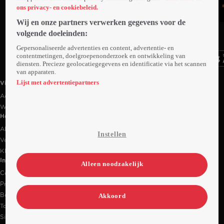
ons privacy- en cookiebeleid.
Wij en onze partners verwerken gegevens voor de
Ga
Ga
Ga
volgende doeleinden:
naar
naar
naar
programma
programma
programma
Gepersonaliseerde advertenties en content, advertentie- en
Videoland useful links.
contentmetingen, doelgroepenonderzoek en ontwikkeling van
diensten. Precieze geolocatiegegevens en identificatie via het scannen
van apparaten.
Lijst met advertentiepartners
Videoland
Actiecode
Werken bij RTL
Handige links
Alle films & series
Instellen
Veelgestelde vragen
Klantenservice
Informatie
Alleen noodzakelijk
Contact
Privacy-instellingen
Bedrijfsgegevens
Akkoord
Toegankelijkheidsverklaring
Sitemap