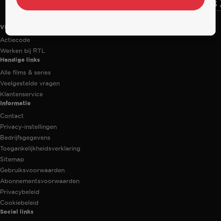
Videoland
Actiecode
Werken bij RTL
Handige links
Alle films & series
Veelgestelde vragen
Klantenservice
Informatie
Contact
Privacy-instellingen
Bedrijfsgegevens
Toegankelijkheidsverklaring
Sitemap
Gebruiksvoorwaarden
Abonnementsvoorwaarden
Privacybeleid
Cookiebeleid
Social links