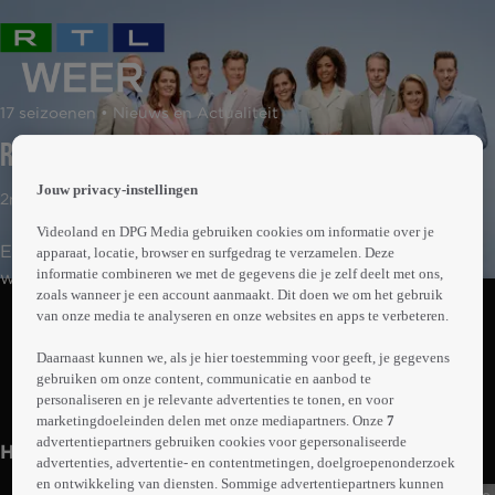
 the
17 seizoenen • Nieuws en Actualiteit
h page
 main
RTL Weer 08:20
nt
 the
Jouw privacy-instellingen
2min
ibility
ment
Videoland en DPG Media gebruiken cookies om informatie over je
Een blik op de actuele weerkaart en de
apparaat, locatie, browser en surfgedrag te verzamelen. Deze
informatie combineren we met de gegevens die je zelf deelt met ons,
weersverwachtingen op de korte en langere termijn.
zoals wanneer je een account aanmaakt. Dit doen we om het gebruik
van onze media te analyseren en onze websites en apps te verbeteren.
Abonneren op Videoland
Daarnaast kunnen we, als je hier toestemming voor geeft, je gegevens
gebruiken om onze content, communicatie en aanbod te
Meer
personaliseren en je relevante advertenties te tonen, en voor
info
marketingdoeleinden delen met onze mediapartners. Onze
7
advertentiepartners gebruiken cookies voor gepersonaliseerde
Het laatste weer
advertenties, advertentie- en contentmetingen, doelgroepenonderzoek
en ontwikkeling van diensten. Sommige advertentiepartners kunnen