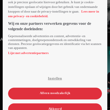
ook je precieze geolocatie hiervoor gebruiken. Je kunt je cookie-
instellingen opslaan of wijzigen door het gebruik van onderstaande
knoppen of door naar de privacy-instellingen te gaan.
Lees meer in
ons privacy- en cookiebeleid.
Wij en onze partners verwerken gegevens voor de
volgende doeleinden:
152. RTL Weer 08:20
152. RTL Weer 06:30
216
2min
Vandaag
1min
Vandaag
4m
Gepersonaliseerde advertenties en content, advertentie- en
Anderen kijken ook
contentmetingen, doelgroepenonderzoek en ontwikkeling van
diensten. Precieze geolocatiegegevens en identificatie via het scannen
van apparaten.
Lijst met advertentiepartners
Instellen
Alleen noodzakelijk
Ga
Ga
Ga
naar
naar
naar
programma
programma
programma
Akkoord
Videoland useful links.