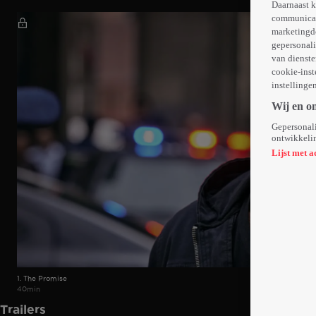
Daarnaast k
communicati
marketingd
gepersonali
van dienste
cookie-inst
instellinge
Wij en o
Gepersonali
ontwikkelin
Lijst met a
1. The Promise
40min
Trailers