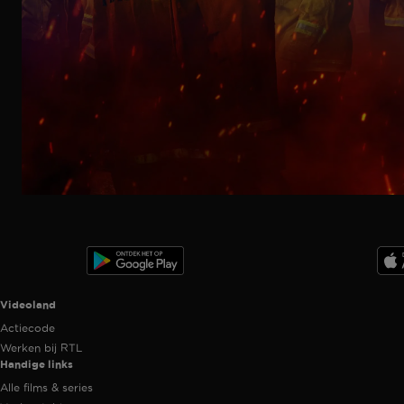
Trailer
Ga
naar
programma
Videoland useful links.
Videoland
Actiecode
Werken bij RTL
Handige links
Alle films & series