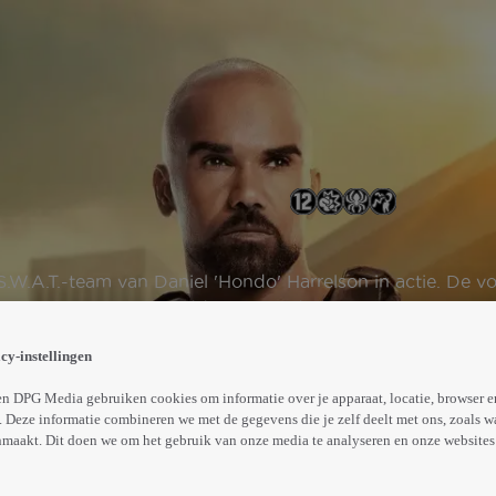
.W.A.T.-team van Daniel 'Hondo' Harrelson in actie. De voo
risico's om levens te redden en misdaden op te lossen.
Abonneren op Videoland
cy-instellingen
n DPG Media gebruiken cookies om informatie over je apparaat, locatie, browser e
 Deze informatie combineren we met de gegevens die je zelf deelt met ons, zoals w
Trailer
Meer
maakt. Dit doen we om het gebruik van onze media te analyseren en onze websites 
info