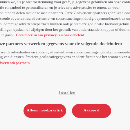
unnen we, als je hier toestemming voor geeft, je gegevens gebruiken om onze cont
e en aanbod te personaliseren en je relevante advertenties te tonen, en voor
oeleinden delen met onze mediapartners. Onze
7
advertentiepartners gebruiken coo
seerde advertenties, advertentie- en contentmetingen, doelgroepenonderzoek en o
n. Sommige advertentiepartners kunnen ook je precieze geolocatie hiervoor gebruik
ellingen opslaan of wijzigen door het gebruik van onderstaande knoppen of door n
n te gaan.
Lees meer in ons privacy- en cookiebeleid.
nze partners verwerken gegevens voor de volgende doeleinden:
seerde advertenties en content, advertentie- en contentmetingen, doelgroepenond
g van diensten. Precieze geolocatiegegevens en identificatie via het scannen van 
dvertentiepartners
Instellen
Alleen noodzakelijk
Akkoord
2. Peace Talks
40min