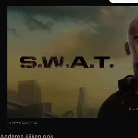
1. Promo: S.W.A.T. S7
1min
Anderen kijken ook