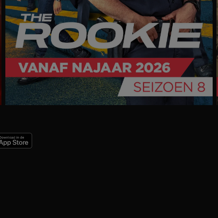
Trailer
Ga
naar
programma