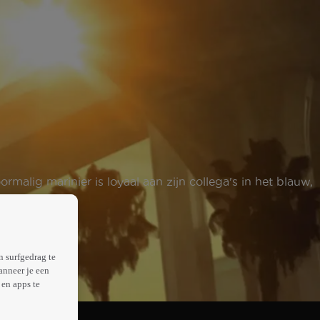
rmalig marinier is loyaal aan zijn collega's in het blauw,
n surfgedrag te
anneer je een
en apps te