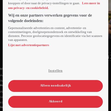
knoppen of door naar de privacy-instellingen te gaan.
Lees meer in
ons privacy- en cookiebeleid.
Wij en onze partners verwerken gegevens voor de
volgende doeleinden:
Gepersonaliseerde advertenties en content, advertentie- en
contentmetingen, doelgroepenonderzoek en ontwikkeling van
diensten. Precieze geolocatiegegevens en identificatie via het scannen
Trailer
van apparaten.
Ga
Ga
Ga
naar
naar
naar
Lijst met advertentiepartners
programma
programma
programma
Videoland useful links.
Videoland
Instellen
Actiecode
Werken bij RTL
Alleen noodzakelijk
Handige links
Alle films & series
Veelgestelde vragen
Akkoord
Klantenservice
Informatie