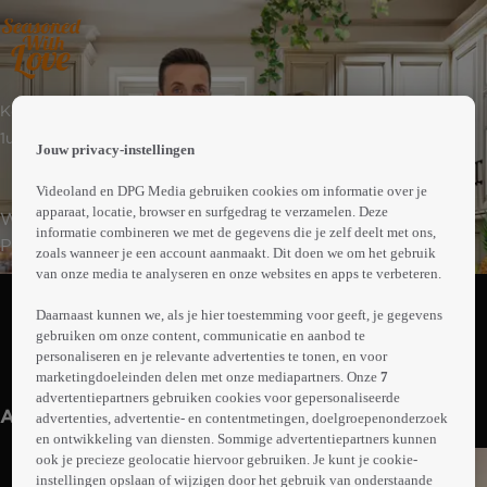
 the
Komedie
h page
 main
1uur26min
Jouw privacy-instellingen
nt
 the
Videoland en DPG Media gebruiken cookies om informatie over je
ibility
apparaat, locatie, browser en surfgedrag te verzamelen. Deze
Winona Applegate heeft een succesvolle bistro in
ment
informatie combineren we met de gegevens die je zelf deelt met ons,
Pittsburgh en mag in New York auditie doen voor een
zoals wanneer je een account aanmaakt. Dit doen we om het gebruik
eigen show op tv. Onderweg naar New York krijgt ze
van onze media te analyseren en onze websites en apps te verbeteren.
Abonneren op Videoland
autopech. Ze belandt in een herberg die gerund wordt
Daarnaast kunnen we, als je hier toestemming voor geeft, je gegevens
door weduwnaar Adam.
gebruiken om onze content, communicatie en aanbod te
personaliseren en je relevante advertenties te tonen, en voor
Meer
marketingdoeleinden delen met onze mediapartners. Onze
7
info
advertentiepartners gebruiken cookies voor gepersonaliseerde
Anderen kijken ook
advertenties, advertentie- en contentmetingen, doelgroepenonderzoek
en ontwikkeling van diensten. Sommige advertentiepartners kunnen
ook je precieze geolocatie hiervoor gebruiken. Je kunt je cookie-
instellingen opslaan of wijzigen door het gebruik van onderstaande