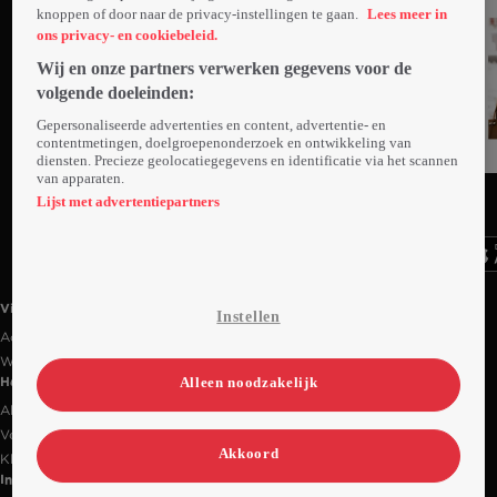
knoppen of door naar de privacy-instellingen te gaan.
Lees meer in
ons privacy- en cookiebeleid.
Wij en onze partners verwerken gegevens voor de
volgende doeleinden:
Gepersonaliseerde advertenties en content, advertentie- en
contentmetingen, doelgroepenonderzoek en ontwikkeling van
diensten. Precieze geolocatiegegevens en identificatie via het scannen
van apparaten.
Ga
Ga
Ga
naar
naar
naar
Lijst met advertentiepartners
programma
programma
programma
Videoland useful links.
Videoland
Instellen
Actiecode
Werken bij RTL
Alleen noodzakelijk
Handige links
Alle films & series
Veelgestelde vragen
Akkoord
Klantenservice
Informatie