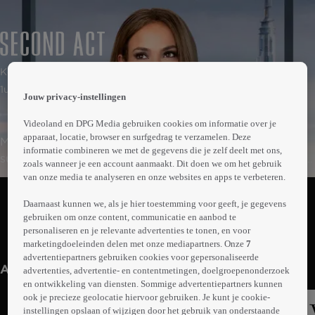
 the
Komedie
h page
 main
1uur43min
Jouw privacy-instellingen
nt
 the
Videoland en DPG Media gebruiken cookies om informatie over je
ibility
apparaat, locatie, browser en surfgedrag te verzamelen. Deze
Maya is succesvol als assistent-manager bij een
ment
informatie combineren we met de gegevens die je zelf deelt met ons,
supermarkt, maar komt niet verder in haar carrière omdat
zoals wanneer je een account aanmaakt. Dit doen we om het gebruik
ze niet gestudeerd heeft. Als ze de kans krijgt te
van onze media te analyseren en onze websites en apps te verbeteren.
Abonneren op Videoland
solliciteren voor een topfunctie bij een multinational,
Daarnaast kunnen we, als je hier toestemming voor geeft, je gegevens
bluft ze zich naar binnen. Nu kan ze bewijzen dat ze een
gebruiken om onze content, communicatie en aanbod te
echte zakenvrouw is en dat ervaring evenveel waard kan
personaliseren en je relevante advertenties te tonen, en voor
Meer
zijn als een diploma.
marketingdoeleinden delen met onze mediapartners. Onze
7
info
advertentiepartners gebruiken cookies voor gepersonaliseerde
Anderen kijken ook
advertenties, advertentie- en contentmetingen, doelgroepenonderzoek
en ontwikkeling van diensten. Sommige advertentiepartners kunnen
ook je precieze geolocatie hiervoor gebruiken. Je kunt je cookie-
instellingen opslaan of wijzigen door het gebruik van onderstaande