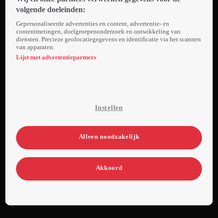
professioneel
volgende doeleinden:
Americanfootballspeler
Gepersonaliseerde advertenties en content, advertentie- en
is. Ze vraagt hem om
contentmetingen, doelgroepenonderzoek en ontwikkeling van
diensten. Precieze geolocatiegegevens en identificatie via het scannen
hulp om geld in te
van apparaten.
zamelen voor de
Lijst met advertentiepartners
bibliotheek.
Instellen
Alleen noodzakelijk
Akkoord