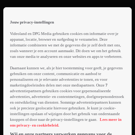
Terug
SnowComing
Jouw privacy-instellingen
 the
Trailer:
h page
Videoland en DPG Media gebruiken cookies om informatie over je
SnowComing
 main
apparaat, locatie, browser en surfgedrag te verzamelen. Deze
nt
informatie combineren we met de gegevens die je zelf deelt met ons,
 the
zoals wanneer je een account aanmaakt. Dit doen we om het gebruik
Laden...
van onze media te analyseren en onze websites en apps te verbeteren.
ibility
ment
Samantha keert terug
Daarnaast kunnen we, als je hier toestemming voor geeft, je gegevens
naar haar
gebruiken om onze content, communicatie en aanbod te
personaliseren en je relevante advertenties te tonen, en voor
geboorteplaats voor
marketingdoeleinden delen met onze mediapartners. Onze
7
het winterfeest én om
advertentiepartners gebruiken cookies voor gepersonaliseerde
Meer
te vieren dat haar
advertenties, advertentie- en contentmetingen, doelgroepenonderzoek
info
vader met pensioen
en ontwikkeling van diensten. Sommige advertentiepartners kunnen
ook je precieze geolocatie hiervoor gebruiken. Je kunt je cookie-
gaat. Ze komt haar
instellingen opslaan of wijzigen door het gebruik van onderstaande
oude jeugdliefde
knoppen of door naar de privacy-instellingen te gaan.
Lees meer in
tegen, die
ons privacy- en cookiebeleid.
tegenwoordig
Wij en onze partners verwerken gegevens voor de