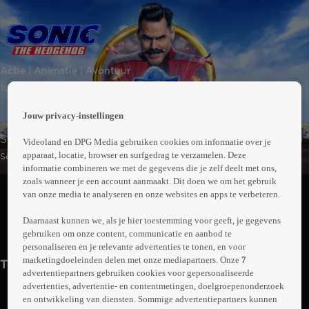
 the
Actie | Animatie | Avontuur
h page
 main
1uur34min
nt
 the
Jouw privacy-instellingen
ibility
Sonic en zijn nieuwe beste vriend, sheriff Tom, proberen
Videoland en DPG Media gebruiken cookies om informatie over je
ment
samen de slechterik Dr. Robotnik te stoppen en de
apparaat, locatie, browser en surfgedrag te verzamelen. Deze
informatie combineren we met de gegevens die je zelf deelt met ons,
wereld te redden.
Abonneren op Videoland
zoals wanneer je een account aanmaakt. Dit doen we om het gebruik
van onze media te analyseren en onze websites en apps te verbeteren.
Daarnaast kunnen we, als je hier toestemming voor geeft, je gegevens
Trailer
Meer
gebruiken om onze content, communicatie en aanbod te
info
personaliseren en je relevante advertenties te tonen, en voor
marketingdoeleinden delen met onze mediapartners. Onze
7
Trailers
advertentiepartners gebruiken cookies voor gepersonaliseerde
advertenties, advertentie- en contentmetingen, doelgroepenonderzoek
en ontwikkeling van diensten. Sommige advertentiepartners kunnen