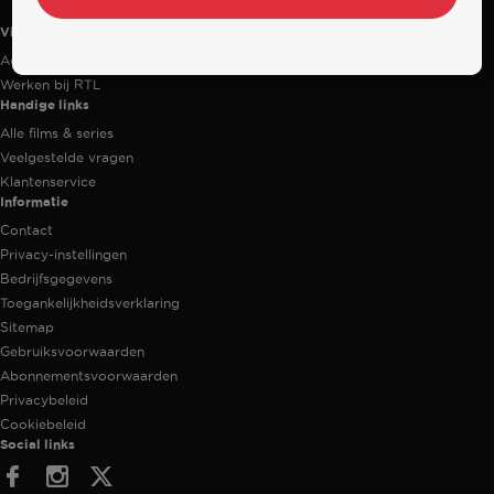
Videoland
Actiecode
Werken bij RTL
Handige links
Alle films & series
Veelgestelde vragen
Klantenservice
Informatie
Contact
Privacy-instellingen
Bedrijfsgegevens
Toegankelijkheidsverklaring
Sitemap
Gebruiksvoorwaarden
Abonnementsvoorwaarden
Privacybeleid
Cookiebeleid
Social links
Facebook
Instagram
Twitter