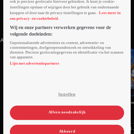
ook je precieze geolocatie hiervoor gebruiken. Je kunt je cookie-
instellingen opslaan of wijzigen door het gebruik van onderstaande
knoppen of door naar de privacy-instellingen te gaan.
Lees meer in
ons privacy- en cookiebeleid.
Wij en onze partners verwerken gegevens voor de
Trailer: Sonic the Hedgehog
1min
volgende doeleinden:
Anderen kijken ook
Gepersonaliseerde advertenties en content, advertentie- en
contentmetingen, doelgroepenonderzoek en ontwikkeling van
diensten. Precieze geolocatiegegevens en identificatie via het scannen
van apparaten.
Lijst met advertentiepartners
Instellen
Trailer
Ga
Ga
Ga
Alleen noodzakelijk
naar
naar
naar
programma
programma
programma
Videoland useful links.
Akkoord