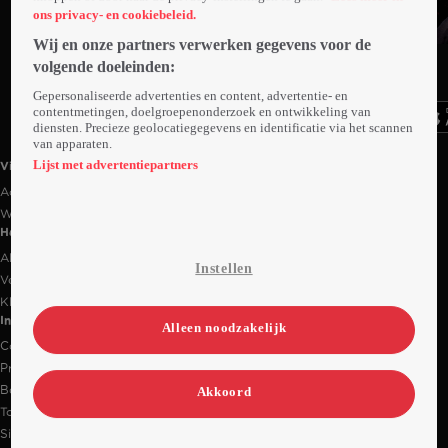
ons privacy- en cookiebeleid.
Wij en onze partners verwerken gegevens voor de
Ga
Ga
Ga
volgende doeleinden:
naar
naar
naar
programma
programma
programma
Gepersonaliseerde advertenties en content, advertentie- en
Videoland useful links.
contentmetingen, doelgroepenonderzoek en ontwikkeling van
diensten. Precieze geolocatiegegevens en identificatie via het scannen
van apparaten.
Lijst met advertentiepartners
Videoland
Actiecode
Werken bij RTL
Handige links
Alle films & series
Instellen
Veelgestelde vragen
Klantenservice
Informatie
Alleen noodzakelijk
Contact
Privacy-instellingen
Bedrijfsgegevens
Akkoord
Toegankelijkheidsverklaring
Sitemap