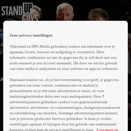
 the
Komedie | Misdaad | Thriller
h page
Jouw privacy-instellingen
 main
nt
Als Val na 28 jaar vrijkomt, wordt hij opgehaald door ex-
Videoland en DPG Media gebruiken cookies om informatie over je
 the
partner in crime Doc. Val is na jaren van opsluiting klaar
apparaat, locatie, browser en surfgedrag te verzamelen. Deze
ibility
informatie combineren we met de gegevens die je zelf deelt met ons,
om de boel eens goed op stelten te zetten. Na een wilde
ment
zoals wanneer je een account aanmaakt. Dit doen we om het gebruik
Meer
nacht met veel drank, mooie vrouwen, autodiefstal en
van onze media te analyseren en onze websites en apps te verbeteren.
info
het omzeilen van de politie, komt Val erachter dat Doc is
Anderen kijken ook
ingehuurd om hem te vermoorden...
Daarnaast kunnen we, als je hier toestemming voor geeft, je gegevens
gebruiken om onze content, communicatie en aanbod te
personaliseren en je relevante advertenties te tonen, en voor
marketingdoeleinden delen met onze mediapartners. Onze
7
advertentiepartners gebruiken cookies voor gepersonaliseerde
advertenties, advertentie- en contentmetingen, doelgroepenonderzoek
en ontwikkeling van diensten. Sommige advertentiepartners kunnen
ook je precieze geolocatie hiervoor gebruiken. Je kunt je cookie-
instellingen opslaan of wijzigen door het gebruik van onderstaande
knoppen of door naar de privacy-instellingen te gaan.
Lees meer in