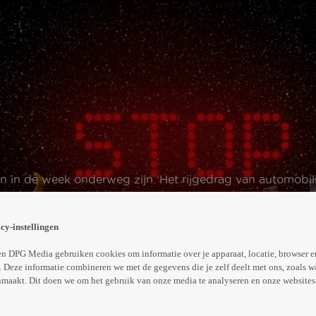
en in de week onderweg zijn. Het rijgedrag van automobi
tjes aan de regels houdt, is duidelijk.
Abonneren op Videoland
cy-instellingen
n DPG Media gebruiken cookies om informatie over je apparaat, locatie, browser e
 Deze informatie combineren we met de gegevens die je zelf deelt met ons, zoals w
Meer
maakt. Dit doen we om het gebruik van onze media te analyseren en onze websites 
info