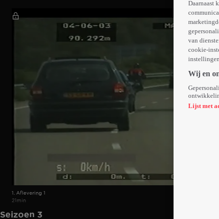
Daarnaast k
communicati
marketingd
gepersonali
van dienste
cookie-inst
instellinge
Wij en o
Gepersonali
ontwikkelin
Lijst met a
1. Aflevering 1
21min
Seizoen 3