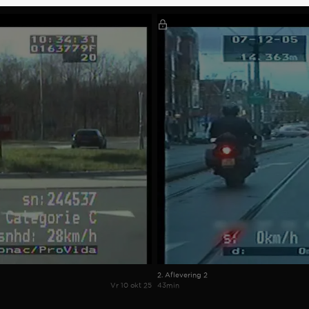
2. Aflevering 2
Vr 10 okt 25
43min