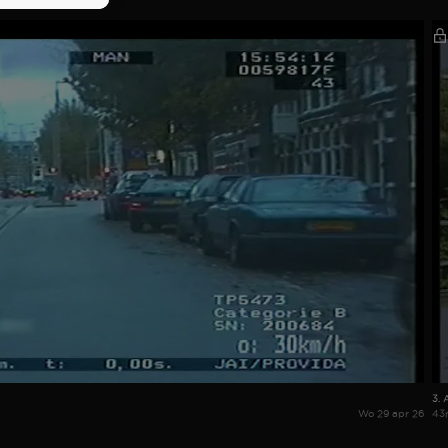
3. 
Wo 29 apr 26
43