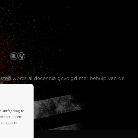
listen wordt al decennia gevolgd met behulp van de
n surfgedrag te
anneer je een
en apps te