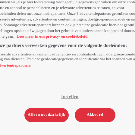
unnen we, als je hier toestemming voor geeft, je gegevens gebruiken om onze cont
e en aanbod te personaliseren en je relevante advertenties te tonen, en voor
oeleinden delen met onze mediapartners. Onze
7
advertentiepartners gebruiken coo
seerde advertenties, advertentie- en contentmetingen, doelgroepenonderzoek en o
n. Sommige advertentiepartners kunnen ook je precieze geolocatie hiervoor gebruik
ellingen opslaan of wijzigen door het gebruik van onderstaande knoppen of door n
n te gaan.
Lees meer in ons privacy- en cookiebeleid.
nze partners verwerken gegevens voor de volgende doeleinden:
seerde advertenties en content, advertentie- en contentmetingen, doelgroepenond
g van diensten. Precieze geolocatiegegevens en identificatie via het scannen van 
dvertentiepartners
Instellen
Alleen noodzakelijk
Akkoord
2. Aflevering 2
Vr 06 mrt 26
20min