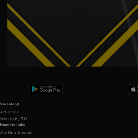
Ga
naar
programma
Videoland useful links.
Videoland
Actiecode
Werken bij RTL
Handige links
Alle films & series