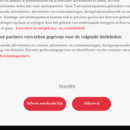
e en aanbod te personaliseren en je relevante advertenties te tonen, en voor
oeleinden delen met onze mediapartners. Onze
7
advertentiepartners gebruiken coo
seerde advertenties, advertentie- en contentmetingen, doelgroepenonderzoek en o
n. Sommige advertentiepartners kunnen ook je precieze geolocatie hiervoor gebruik
ellingen opslaan of wijzigen door het gebruik van onderstaande knoppen of door n
n te gaan.
Lees meer in ons privacy- en cookiebeleid.
nze partners verwerken gegevens voor de volgende doeleinden:
seerde advertenties en content, advertentie- en contentmetingen, doelgroepenond
g van diensten. Precieze geolocatiegegevens en identificatie via het scannen van 
dvertentiepartners
Instellen
Alleen noodzakelijk
Akkoord
5. Aflevering 5
Za 04 okt 25
1uur04min