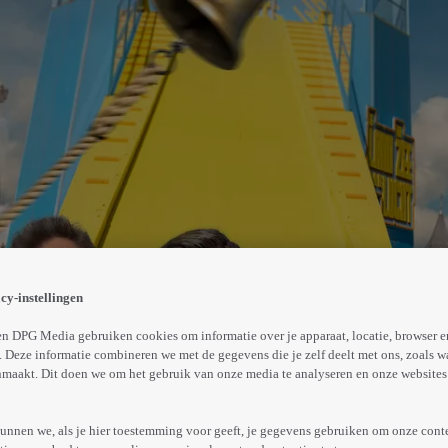
rvoermiddelen een poging om de schans af te gaan en de
an ze weer glijden, plonsen, rijden, trappen, duwen en o
cy-instellingen
Abonneren op Videoland
n DPG Media gebruiken cookies om informatie over je apparaat, locatie, browser e
 Deze informatie combineren we met de gegevens die je zelf deelt met ons, zoals w
maakt. Dit doen we om het gebruik van onze media te analyseren en onze websites 
Trailer
Meer
info
unnen we, als je hier toestemming voor geeft, je gegevens gebruiken om onze cont