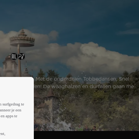
 bel te luiden. Met de onderdelen Tobbedansen, Snel
ok heel veel bellen! De waaghalzen en durfallen gaan met
n surfgedrag te
anneer je een
en apps te
ent,