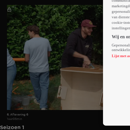
communicati
marketingd
gepersonali
van dienste
cookie-inst
instellinge
Wij en o
Gepersonali
ontwikkelin
Lijst met a
6. Aflevering 6
1uur05min
Seizoen 1