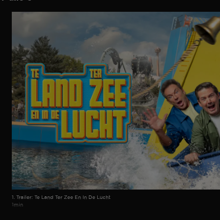
1. Trailer: Te Land Ter Zee En In De Lucht
1min