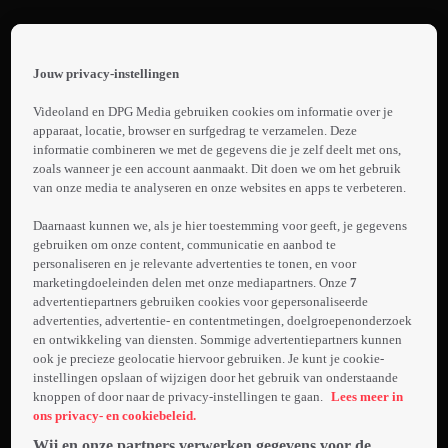
Terug
The
Jouw privacy-instellingen
Americas
 the
h page
Videoland en DPG Media gebruiken cookies om informatie over je
1. Promo:
 main
apparaat, locatie, browser en surfgedrag te verzamelen. Deze
nt
informatie combineren we met de gegevens die je zelf deelt met ons,
The
 the
zoals wanneer je een account aanmaakt. Dit doen we om het gebruik
Americas
van onze media te analyseren en onze websites en apps te verbeteren.
ibility
Laden...
ment
Daarnaast kunnen we, als je hier toestemming voor geeft, je gegevens
gebruiken om onze content, communicatie en aanbod te
Bekijk de
personaliseren en je relevante advertenties te tonen, en voor
grootste
marketingdoeleinden delen met onze mediapartners. Onze
7
natuurwonderen
advertentiepartners gebruiken cookies voor gepersonaliseerde
van het
advertenties, advertentie- en contentmetingen, doelgroepenonderzoek
en ontwikkeling van diensten. Sommige advertentiepartners kunnen
Meer
Amerikaanse
ook je precieze geolocatie hiervoor gebruiken. Je kunt je cookie-
info
continent. Van
instellingen opslaan of wijzigen door het gebruik van onderstaande
de noord- tot
knoppen of door naar de privacy-instellingen te gaan.
Lees meer in
de zuidpool
ons privacy- en cookiebeleid.
herbergt dit
Wij en onze partners verwerken gegevens voor de