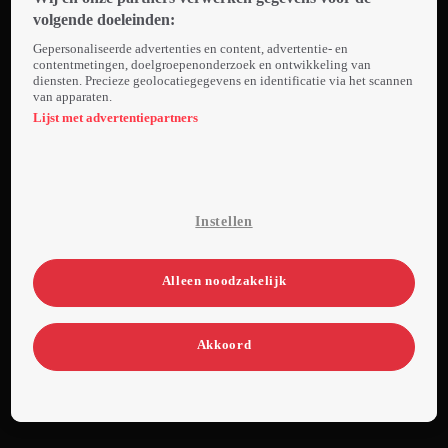
continent een
volgende doeleinden:
grote variëteit
Gepersonaliseerde advertenties en content, advertentie- en
aan flora en
contentmetingen, doelgroepenonderzoek en ontwikkeling van
diensten. Precieze geolocatiegegevens en identificatie via het scannen
fauna. Ontdek
van apparaten.
samen met Tom
Lijst met advertentiepartners
Hanks als
verteller de
talloze
geheimen en
Instellen
bijzondere
verhalen van
Amerika.
Alleen noodzakelijk
Akkoord