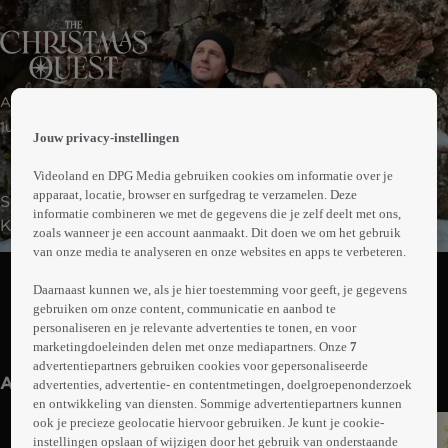
 the
Avontuur
h page
 main
1uur21min
Jouw privacy-instellingen
nt
 the
Videoland en DPG Media gebruiken cookies om informatie over je
ibility
apparaat, locatie, browser en surfgedrag te verzamelen. Deze
Stefanie gaat samen met haar ex-man, Chase, tijdens
ment
informatie combineren we met de gegevens die je zelf deelt met ons,
Kerstmis naar IJsland op zoek naar de legendarische
zoals wanneer je een account aanmaakt. Dit doen we om het gebruik
schat van de Yule Lads, de Kerstjongens.
van onze media te analyseren en onze websites en apps te verbeteren.
Abonneren op Videoland
Daarnaast kunnen we, als je hier toestemming voor geeft, je gegevens
gebruiken om onze content, communicatie en aanbod te
personaliseren en je relevante advertenties te tonen, en voor
Meer
marketingdoeleinden delen met onze mediapartners. Onze
7
info
advertentiepartners gebruiken cookies voor gepersonaliseerde
Anderen kijken ook
advertenties, advertentie- en contentmetingen, doelgroepenonderzoek
en ontwikkeling van diensten. Sommige advertentiepartners kunnen
ook je precieze geolocatie hiervoor gebruiken. Je kunt je cookie-
instellingen opslaan of wijzigen door het gebruik van onderstaande