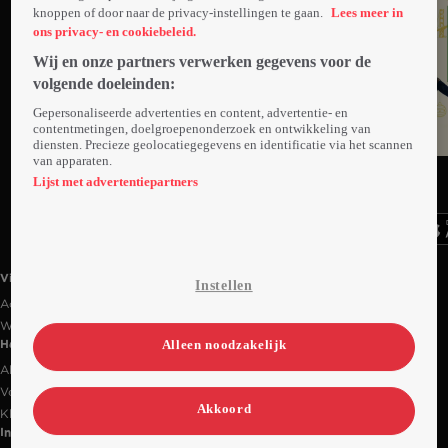
knoppen of door naar de privacy-instellingen te gaan.
Lees meer in
ons privacy- en cookiebeleid.
Wij en onze partners verwerken gegevens voor de
volgende doeleinden:
Gepersonaliseerde advertenties en content, advertentie- en
contentmetingen, doelgroepenonderzoek en ontwikkeling van
diensten. Precieze geolocatiegegevens en identificatie via het scannen
van apparaten.
Ga
Ga
Ga
naar
naar
naar
Lijst met advertentiepartners
programma
programma
programma
Videoland useful links.
Videoland
Instellen
Actiecode
Werken bij RTL
Alleen noodzakelijk
Handige links
Alle films & series
Veelgestelde vragen
Akkoord
Klantenservice
Informatie