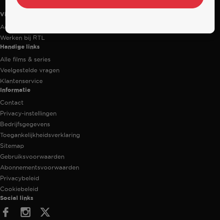
Videoland
Actiecode
Werken bij RTL
Handige links
Alle films & series
Veelgestelde vragen
Klantenservice
Informatie
Contact
Privacy-instellingen
Bedrijfsgegevens
Toegankelijkheidsverklaring
Sitemap
Gebruiksvoorwaarden
Abonnementsvoorwaarden
Privacybeleid
Cookiebeleid
Social links
Facebook
Instagram
Twitter