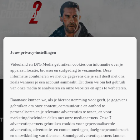
 the
Actie | Komedie
h page
 main
1uur33min
nt
 the
Jouw privacy-instellingen
ibility
Twee schuldeisers komen in een gevaarlijke situatie
Videoland en DPG Media gebruiken cookies om informatie over je
ment
terecht wanneer ze bij een casino-eigenaar uit Las Vegas
apparaat, locatie, browser en surfgedrag te verzamelen. Deze
informatie combineren we met de gegevens die je zelf deelt met ons,
een schuld moeten inlossen.
Abonneren op Videoland
zoals wanneer je een account aanmaakt. Dit doen we om het gebruik
van onze media te analyseren en onze websites en apps te verbeteren.
Daarnaast kunnen we, als je hier toestemming voor geeft, je gegevens
Trailer
Meer
gebruiken om onze content, communicatie en aanbod te
info
personaliseren en je relevante advertenties te tonen, en voor
marketingdoeleinden delen met onze mediapartners. Onze
7
Trailers
advertentiepartners gebruiken cookies voor gepersonaliseerde
advertenties, advertentie- en contentmetingen, doelgroepenonderzoek
en ontwikkeling van diensten. Sommige advertentiepartners kunnen