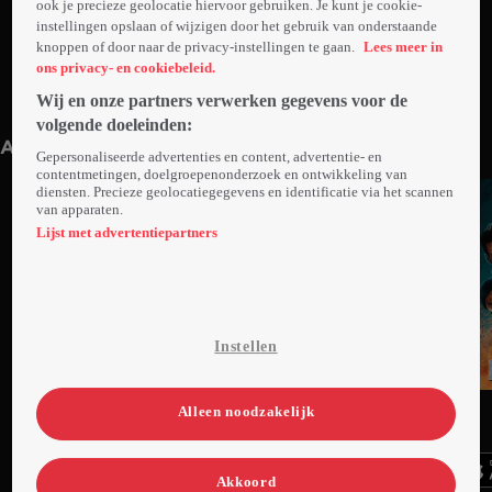
ook je precieze geolocatie hiervoor gebruiken. Je kunt je cookie-
instellingen opslaan of wijzigen door het gebruik van onderstaande
knoppen of door naar de privacy-instellingen te gaan.
Lees meer in
ons privacy- en cookiebeleid.
Wij en onze partners verwerken gegevens voor de
Trailer: The Debt Collector 2
1min
volgende doeleinden:
Anderen kijken ook
Gepersonaliseerde advertenties en content, advertentie- en
contentmetingen, doelgroepenonderzoek en ontwikkeling van
diensten. Precieze geolocatiegegevens en identificatie via het scannen
van apparaten.
Lijst met advertentiepartners
Instellen
Ga
Ga
Ga
Alleen noodzakelijk
naar
naar
naar
programma
programma
programma
Videoland useful links.
Akkoord