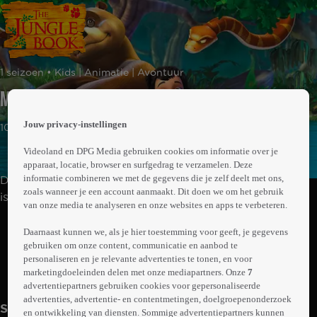
 the
1 seizoen • Kids | Animatie | Avontuur
h page
 main
Mensenval
nt
 the
Jouw privacy-instellingen
10min
ibility
ment
Videoland en DPG Media gebruiken cookies om informatie over je
apparaat, locatie, browser en surfgedrag te verzamelen. Deze
informatie combineren we met de gegevens die je zelf deelt met ons,
De avonturen van Mowgli, een menselijke vondeling die
zoals wanneer je een account aanmaakt. Dit doen we om het gebruik
is grootgebracht door Akela's wolvenpakket, en zijn
van onze media te analyseren en onze websites en apps te verbeteren.
beste vrienden, vaderlijke beer Baloe en speelse panter
Abonneren op Videoland
Bagheera. Ze leven in de Indiase jungle waar veel
Daarnaast kunnen we, als je hier toestemming voor geeft, je gegevens
gebruiken om onze content, communicatie en aanbod te
gevaren op de loer liggen, zoals de machtige Bengaalse
personaliseren en je relevante advertenties te tonen, en voor
tijger Shere Khan. De nieuwsgierige Mowgli komt vaak in
marketingdoeleinden delen met onze mediapartners. Onze
7
Meer
de problemen en kan het niet laten om dieren in gevaar
info
advertentiepartners gebruiken cookies voor gepersonaliseerde
te helpen.
advertenties, advertentie- en contentmetingen, doelgroepenonderzoek
Seizoen 1
en ontwikkeling van diensten. Sommige advertentiepartners kunnen