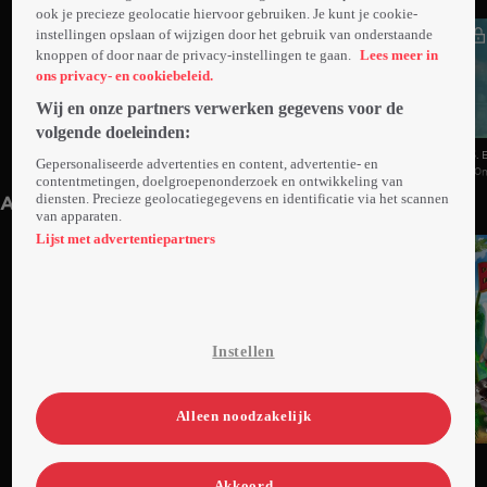
ook je precieze geolocatie hiervoor gebruiken. Je kunt je cookie-
instellingen opslaan of wijzigen door het gebruik van onderstaande
knoppen of door naar de privacy-instellingen te gaan.
Lees meer in
ons privacy- en cookiebeleid.
Wij en onze partners verwerken gegevens voor de
volgende doeleinden:
1. Mensenval
2. Wilde Zwarte Bijen
3. 
Gepersonaliseerde advertenties en content, advertentie- en
10min
Vr 24 mei 24
10min
Ma 27 mei 24
10
contentmetingen, doelgroepenonderzoek en ontwikkeling van
diensten. Precieze geolocatiegegevens en identificatie via het scannen
Anderen kijken ook
van apparaten.
Lijst met advertentiepartners
Instellen
Alleen noodzakelijk
Ga
Ga
Ga
naar
naar
naar
Akkoord
programma
programma
programma