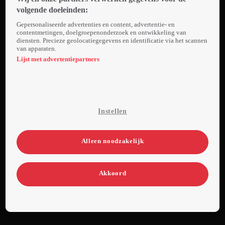
Ze krijgt te
volgende doeleinden:
horen dat
Gepersonaliseerde advertenties en content, advertentie- en
ze zijn
contentmetingen, doelgroepenonderzoek en ontwikkeling van
diensten. Precieze geolocatiegegevens en identificatie via het scannen
landgoed
van apparaten.
erft als ze
Lijst met advertentiepartners
de enige
schat vindt
die hem
ooit is
Instellen
ontgaan.
Ze gaat op
zoek,
Alleen noodzakelijk
samen met
boer Tom.
Akkoord