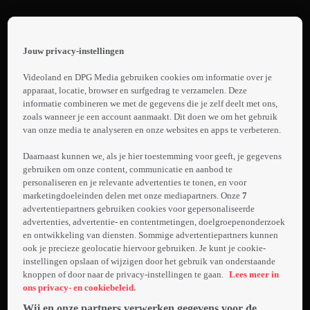
Terug
The
Jouw privacy-instellingen
Love
 the
h page
Hunt
Videoland en DPG Media gebruiken cookies om informatie over je
Trailer:
 main
apparaat, locatie, browser en surfgedrag te verzamelen. Deze
nt
informatie combineren we met de gegevens die je zelf deelt met ons,
The
 the
zoals wanneer je een account aanmaakt. Dit doen we om het gebruik
Love
van onze media te analyseren en onze websites en apps te verbeteren.
ibility
Laden...
Hunt
ment
Daarnaast kunnen we, als je hier toestemming voor geeft, je gegevens
gebruiken om onze content, communicatie en aanbod te
Meg keert
personaliseren en je relevante advertenties te tonen, en voor
terug naar
marketingdoeleinden delen met onze mediapartners. Onze
7
ouderlijk
advertentiepartners gebruiken cookies voor gepersonaliseerde
huis nadat
advertenties, advertentie- en contentmetingen, doelgroepenonderzoek
en ontwikkeling van diensten. Sommige advertentiepartners kunnen
Meer
haar vader,
ook je precieze geolocatie hiervoor gebruiken. Je kunt je cookie-
info
een
instellingen opslaan of wijzigen door het gebruik van onderstaande
archeoloog,
knoppen of door naar de privacy-instellingen te gaan.
Lees meer in
is
ons privacy- en cookiebeleid.
overleden.
Wij en onze partners verwerken gegevens voor de