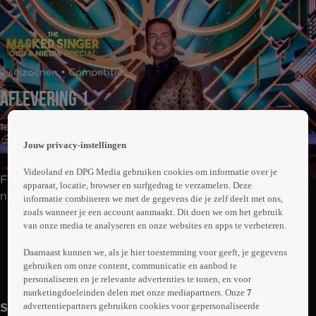
 the
2 seizoenen • Competitie
h page
 main
Aflevering 1
nt
 the
1uur25min
ibility
Jouw privacy-instellingen
ment
Videoland en DPG Media gebruiken cookies om informatie over je
Feestelijke karakters nemen het tegen elkaar op. Met
apparaat, locatie, browser en surfgedrag te verzamelen. Deze
natuurlijk de grote vraag: 'Wie zitten er achter de
informatie combineren we met de gegevens die je zelf deelt met ons,
zoals wanneer je een account aanmaakt. Dit doen we om het gebruik
maskers?'
Abonneren op Videoland
van onze media te analyseren en onze websites en apps te verbeteren.
Daarnaast kunnen we, als je hier toestemming voor geeft, je gegevens
gebruiken om onze content, communicatie en aanbod te
Meer
personaliseren en je relevante advertenties te tonen, en voor
info
marketingdoeleinden delen met onze mediapartners. Onze
7
advertentiepartners gebruiken cookies voor gepersonaliseerde
Seizoen 2