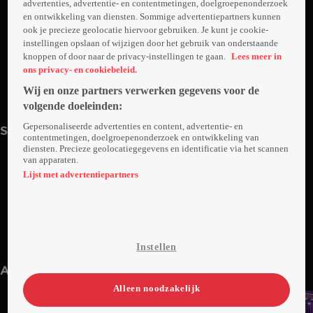
advertenties, advertentie- en contentmetingen, doelgroepenonderzoek
en ontwikkeling van diensten. Sommige advertentiepartners kunnen
ook je precieze geolocatie hiervoor gebruiken. Je kunt je cookie-
instellingen opslaan of wijzigen door het gebruik van onderstaande
knoppen of door naar de privacy-instellingen te gaan.
Lees meer in
ons privacy- en cookiebeleid.
Wij en onze partners verwerken gegevens voor de
1. Aflevering 1
volgende doeleinden:
1uur25min
Za 31 dec 22
Gepersonaliseerde advertenties en content, advertentie- en
Seizoen 1
contentmetingen, doelgroepenonderzoek en ontwikkeling van
diensten. Precieze geolocatiegegevens en identificatie via het scannen
van apparaten.
Lijst met advertentiepartners
2. Aflevering 2
1. Aflevering 1
Instellen
1uur11min
Za 01 jan 22
1uur26min
Vr 31 dec 21
Anderen kijken ook
Alleen noodzakelijk