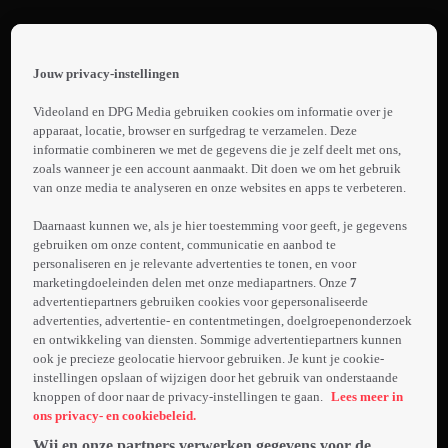
Terug
The
Jouw privacy-instellingen
Narrow
 the
h page
Road
Videoland en DPG Media gebruiken cookies om informatie over je
1.
 main
apparaat, locatie, browser en surfgedrag te verzamelen. Deze
To The
nt
informatie combineren we met de gegevens die je zelf deelt met ons,
Trailer:
Deep
 the
zoals wanneer je een account aanmaakt. Dit doen we om het gebruik
The
van onze media te analyseren en onze websites en apps te verbeteren.
ibility
North
Laden...
Narrow
ment
Daarnaast kunnen we, als je hier toestemming voor geeft, je gegevens
Road
gebruiken om onze content, communicatie en aanbod te
To The
personaliseren en je relevante advertenties te tonen, en voor
marketingdoeleinden delen met onze mediapartners. Onze
7
Deep
advertentiepartners gebruiken cookies voor gepersonaliseerde
North
advertenties, advertentie- en contentmetingen, doelgroepenonderzoek
S1
en ontwikkeling van diensten. Sommige advertentiepartners kunnen
ook je precieze geolocatie hiervoor gebruiken. Je kunt je cookie-
instellingen opslaan of wijzigen door het gebruik van onderstaande
knoppen of door naar de privacy-instellingen te gaan.
Lees meer in
ons privacy- en cookiebeleid.
Wij en onze partners verwerken gegevens voor de