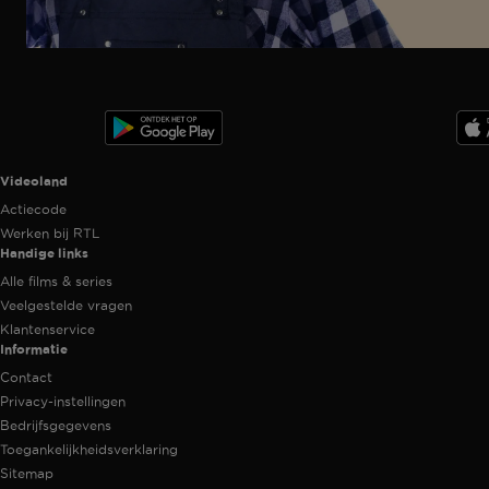
Ga
naar
programma
Videoland useful links.
Videoland
Actiecode
Werken bij RTL
Handige links
Alle films & series
Veelgestelde vragen
Klantenservice
Informatie
Contact
Privacy-instellingen
Bedrijfsgegevens
Toegankelijkheidsverklaring
Sitemap