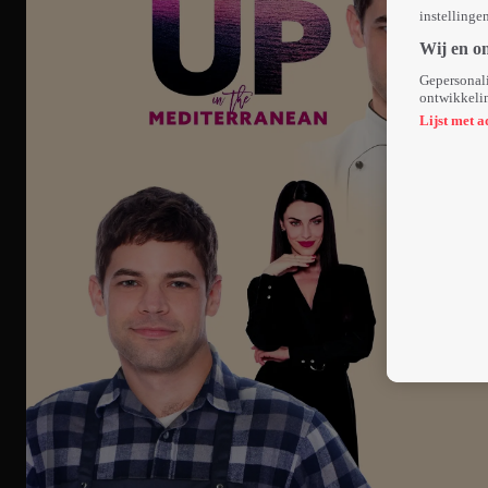
instellinge
Wij en o
Gepersonali
ontwikkelin
Lijst met a