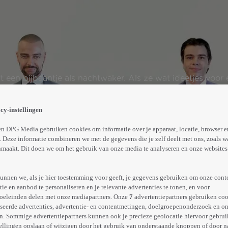
t een bijbaantje als nachtwaker. Als ze wat ideetjes voo
cy-instellingen
Meer
info
n DPG Media gebruiken cookies om informatie over je apparaat, locatie, browser e
 Deze informatie combineren we met de gegevens die je zelf deelt met ons, zoals w
maakt. Dit doen we om het gebruik van onze media te analyseren en onze websites 
unnen we, als je hier toestemming voor geeft, je gegevens gebruiken om onze cont
e en aanbod te personaliseren en je relevante advertenties te tonen, en voor
oeleinden delen met onze mediapartners. Onze
7
advertentiepartners gebruiken coo
seerde advertenties, advertentie- en contentmetingen, doelgroepenonderzoek en o
n. Sommige advertentiepartners kunnen ook je precieze geolocatie hiervoor gebruik
ellingen opslaan of wijzigen door het gebruik van onderstaande knoppen of door n