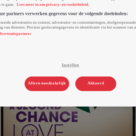
n te gaan.
Lees meer in ons privacy- en cookiebeleid.
nze partners verwerken gegevens voor de volgende doeleinden:
seerde advertenties en content, advertentie- en contentmetingen, doelgroepenond
g van diensten. Precieze geolocatiegegevens en identificatie via het scannen van 
dvertentiepartners
Instellen
Alleen noodzakelijk
Akkoord