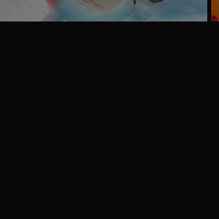
Ga
naar
programma