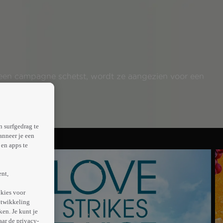
r een campagne schetst, wordt ze aangezien voor een
n surfgedrag te
anneer je een
en apps te
ent,
kies voor
ntwikkeling
en. Je kunt je
aar de privacy-