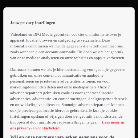
Terug
The
Jouw privacy-instellingen
Presence
 the
h page
Of Love
Videoland en DPG Media gebruiken cookies om informatie over je
Trailer:
 main
apparaat, locatie, browser en surfgedrag te verzamelen. Deze
nt
informatie combineren we met de gegevens die je zelf deelt met ons,
The
 the
zoals wanneer je een account aanmaakt. Dit doen we om het gebruik
Presence
van onze media te analyseren en onze websites en apps te verbeteren.
ibility
Laden...
of Love
ment
Daarnaast kunnen we, als je hier toestemming voor geeft, je gegevens
gebruiken om onze content, communicatie en aanbod te
Professor Joss reist
personaliseren en je relevante advertenties te tonen, en voor
naar Engeland en
marketingdoeleinden delen met onze mediapartners. Onze
7
bezoekt de
advertentiepartners gebruiken cookies voor gepersonaliseerde
boerderij waar haar
advertenties, advertentie- en contentmetingen, doelgroepenonderzoek
en ontwikkeling van diensten. Sommige advertentiepartners kunnen
Meer
onlangs overleden
ook je precieze geolocatie hiervoor gebruiken. Je kunt je cookie-
info
moeder opgroeide.
instellingen opslaan of wijzigen door het gebruik van onderstaande
Daar maakt ze
knoppen of door naar de privacy-instellingen te gaan.
Lees meer in
kennis met de
ons privacy- en cookiebeleid.
alleenstaande vader
Wij en onze partners verwerken gegevens voor de