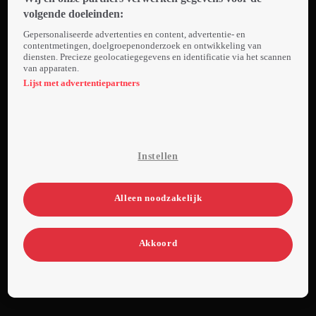
Daniel, wiens
volgende doeleinden:
familie de boerderij
Gepersonaliseerde advertenties en content, advertentie- en
nu runt. Terwijl Joss
contentmetingen, doelgroepenonderzoek en ontwikkeling van
diensten. Precieze geolocatiegegevens en identificatie via het scannen
meer leert over haar
van apparaten.
familiegeschiedenis,
Lijst met advertentiepartners
ontstaat er een
hechte band met
Daniel.
Instellen
Alleen noodzakelijk
Akkoord