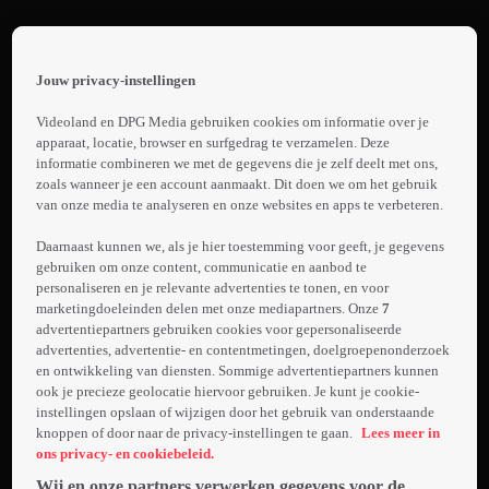
Terug
The
Jouw privacy-instellingen
Proposal
 the
h page
Videoland en DPG Media gebruiken cookies om informatie over je
Trailer:
 main
apparaat, locatie, browser en surfgedrag te verzamelen. Deze
nt
informatie combineren we met de gegevens die je zelf deelt met ons,
The
 the
zoals wanneer je een account aanmaakt. Dit doen we om het gebruik
Proposal
van onze media te analyseren en onze websites en apps te verbeteren.
ibility
Laden...
ment
Daarnaast kunnen we, als je hier toestemming voor geeft, je gegevens
gebruiken om onze content, communicatie en aanbod te
De Canadese
personaliseren en je relevante advertenties te tonen, en voor
Margaret werkt
marketingdoeleinden delen met onze mediapartners. Onze
7
als uitgever in
advertentiepartners gebruiken cookies voor gepersonaliseerde
New York. Als
advertenties, advertentie- en contentmetingen, doelgroepenonderzoek
en ontwikkeling van diensten. Sommige advertentiepartners kunnen
Meer
haar visum
ook je precieze geolocatie hiervoor gebruiken. Je kunt je cookie-
info
verloopt, dreigt
instellingen opslaan of wijzigen door het gebruik van onderstaande
ze het land
knoppen of door naar de privacy-instellingen te gaan.
Lees meer in
uitgezet te
ons privacy- en cookiebeleid.
worden. Haar
Wij en onze partners verwerken gegevens voor de