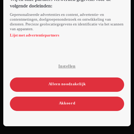
assistent,
volgende doeleinden:
Andrew, moet
Gepersonaliseerde advertenties en content, advertentie- en
haar uit de
contentmetingen, doelgroepenonderzoek en ontwikkeling van
diensten. Precieze geolocatiegegevens en identificatie via het scannen
brand helpen
van apparaten.
door te doen
Lijst met advertentiepartners
alsof ze met
elkaar verloofd
zijn. Ze hebben
een paar dagen
Instellen
de tijd om de
immigratiedienst
ervan te
Alleen noodzakelijk
overtuigen dat
ze een echt
Akkoord
koppel zijn.