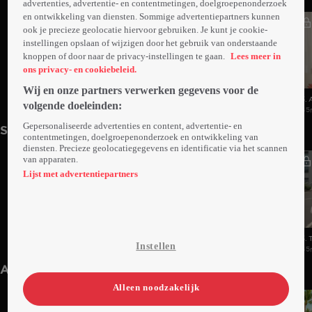
advertenties, advertentie- en contentmetingen, doelgroepenonderzoek
en ontwikkeling van diensten. Sommige advertentiepartners kunnen
ook je precieze geolocatie hiervoor gebruiken. Je kunt je cookie-
instellingen opslaan of wijzigen door het gebruik van onderstaande
knoppen of door naar de privacy-instellingen te gaan.
Lees meer in
ons privacy- en cookiebeleid.
Wij en onze partners verwerken gegevens voor de
1. Aflevering 1
2. Aflevering 2
3. 
volgende doeleinden:
46min
45min
45
Gepersonaliseerde advertenties en content, advertentie- en
Seizoen 18
contentmetingen, doelgroepenonderzoek en ontwikkeling van
diensten. Precieze geolocatiegegevens en identificatie via het scannen
van apparaten.
Lijst met advertentiepartners
1. Healing And Reeling
2. No Woman Is An Island
3. 
Instellen
46min
46min
45
Anderen kijken ook
Alleen noodzakelijk