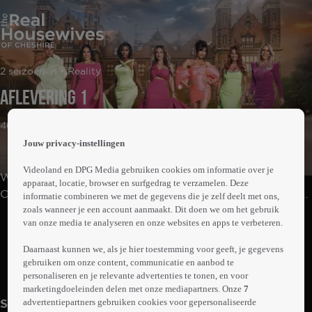
 the
2 seizoenen • Reality
h page
 main
Aflevering 1
nt
 the
46min
ibility
Jouw privacy-instellingen
ment
Videoland en DPG Media gebruiken cookies om informatie over je
We volgen het leven van een aantal rijke vrouwen in
apparaat, locatie, browser en surfgedrag te verzamelen. Deze
Cheshire, Engeland. In hun glamoureuze leven proberen
informatie combineren we met de gegevens die je zelf deelt met ons,
zoals wanneer je een account aanmaakt. Dit doen we om het gebruik
zij de balans te vinden tussen hun veeleisende carrières,
Abonneren op Videoland
van onze media te analyseren en onze websites en apps te verbeteren.
het moederschap en bovenal: een overvolle sociale
agenda.
Daarnaast kunnen we, als je hier toestemming voor geeft, je gegevens
gebruiken om onze content, communicatie en aanbod te
Meer
personaliseren en je relevante advertenties te tonen, en voor
info
marketingdoeleinden delen met onze mediapartners. Onze
7
advertentiepartners gebruiken cookies voor gepersonaliseerde
Seizoen 17