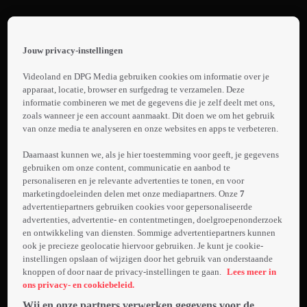
Terug
The
Jouw privacy-instellingen
Survivor
 the
h page
Videoland en DPG Media gebruiken cookies om informatie over je
Trailer:
 main
apparaat, locatie, browser en surfgedrag te verzamelen. Deze
nt
informatie combineren we met de gegevens die je zelf deelt met ons,
The
 the
zoals wanneer je een account aanmaakt. Dit doen we om het gebruik
Survivor
van onze media te analyseren en onze websites en apps te verbeteren.
ibility
Laden...
ment
Daarnaast kunnen we, als je hier toestemming voor geeft, je gegevens
gebruiken om onze content, communicatie en aanbod te
De Poolse Harry
personaliseren en je relevante advertenties te tonen, en voor
Haft wordt
marketingdoeleinden delen met onze mediapartners. Onze
7
opgesloten in
advertentiepartners gebruiken cookies voor gepersonaliseerde
concentratiekamp
advertenties, advertentie- en contentmetingen, doelgroepenonderzoek
en ontwikkeling van diensten. Sommige advertentiepartners kunnen
Meer
Auschwitz. Een
ook je precieze geolocatie hiervoor gebruiken. Je kunt je cookie-
info
SS-officier dwingt
instellingen opslaan of wijzigen door het gebruik van onderstaande
hem om te
knoppen of door naar de privacy-instellingen te gaan.
Lees meer in
vechten tegen
ons privacy- en cookiebeleid.
medegevangenen;
Wij en onze partners verwerken gegevens voor de