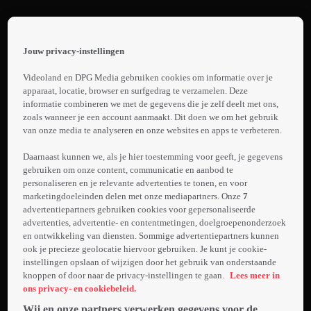
Terug
The
Jouw privacy-instellingen
voice
 the
h page
of
Videoland en DPG Media gebruiken cookies om informatie over je
1.
 main
apparaat, locatie, browser en surfgedrag te verzamelen. Deze
Holland
nt
informatie combineren we met de gegevens die je zelf deelt met ons,
Promo:
 the
zoals wanneer je een account aanmaakt. Dit doen we om het gebruik
The
van onze media te analyseren en onze websites en apps te verbeteren.
ibility
Laden...
Voice
ment
Daarnaast kunnen we, als je hier toestemming voor geeft, je gegevens
of
gebruiken om onze content, communicatie en aanbod te
Vier
Holland
personaliseren en je relevante advertenties te tonen, en voor
coaches,
marketingdoeleinden delen met onze mediapartners. Onze
7
S13
die zelf
advertentiepartners gebruiken cookies voor gepersonaliseerde
hun
advertenties, advertentie- en contentmetingen, doelgroepenonderzoek
en ontwikkeling van diensten. Sommige advertentiepartners kunnen
Meer
sporen in
ook je precieze geolocatie hiervoor gebruiken. Je kunt je cookie-
info
de muziek
instellingen opslaan of wijzigen door het gebruik van onderstaande
hebben
knoppen of door naar de privacy-instellingen te gaan.
Lees meer in
verdiend,
ons privacy- en cookiebeleid.
gaan op
Wij en onze partners verwerken gegevens voor de