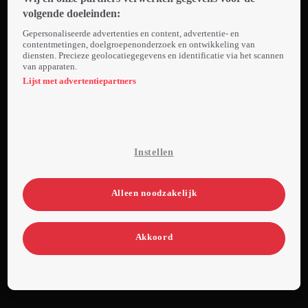
zoek naar
volgende doeleinden:
de beste
Gepersonaliseerde advertenties en content, advertentie- en
nieuwe
contentmetingen, doelgroepenonderzoek en ontwikkeling van
diensten. Precieze geolocatiegegevens en identificatie via het scannen
zangstem
van apparaten.
van
Lijst met advertentiepartners
Nederland.
Als coach
scouten zij
blind
Instellen
talenten
en leiden
deze op
Alleen noodzakelijk
voor het
muzikale
Akkoord
avontuur
richting de
finale.