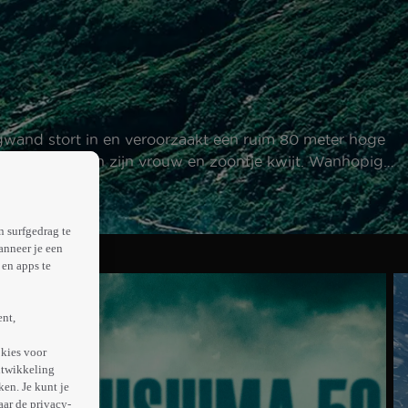
ergwand stort in en veroorzaakt een ruim 80 meter hoge
 raakt Kristian zijn vrouw en zoontje kwijt. Wanhopig
n surfgedrag te
anneer je een
en apps te
ent,
kies voor
ntwikkeling
en. Je kunt je
aar de privacy-