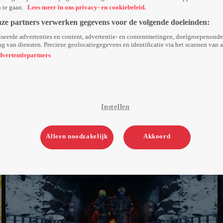
n te gaan.
Lees meer in ons privacy- en cookiebeleid.
nze partners verwerken gegevens voor de volgende doeleinden:
seerde advertenties en content, advertentie- en contentmetingen, doelgroepenond
g van diensten. Precieze geolocatiegegevens en identificatie via het scannen van 
dvertentiepartners
Instellen
Alleen noodzakelijk
Akkoord