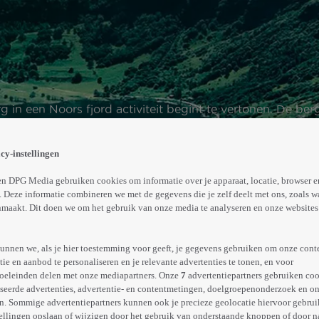
rg in een Noors fjord activiteit begint te vertonen. De b
ts 10 minuten de tijd om zichzelf te redden. In de chaos
cy-instellingen
Meer
info
n DPG Media gebruiken cookies om informatie over je apparaat, locatie, browser e
 Deze informatie combineren we met de gegevens die je zelf deelt met ons, zoals w
maakt. Dit doen we om het gebruik van onze media te analyseren en onze websites 
unnen we, als je hier toestemming voor geeft, je gegevens gebruiken om onze cont
e en aanbod te personaliseren en je relevante advertenties te tonen, en voor
oeleinden delen met onze mediapartners. Onze
7
advertentiepartners gebruiken coo
seerde advertenties, advertentie- en contentmetingen, doelgroepenonderzoek en o
n. Sommige advertentiepartners kunnen ook je precieze geolocatie hiervoor gebruik
ellingen opslaan of wijzigen door het gebruik van onderstaande knoppen of door n