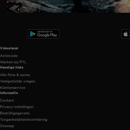
Ga
naar
programma
Videoland useful links.
Videoland
Actiecode
Werken bij RTL
Handige links
Alle films & series
Veelgestelde vragen
Klantenservice
Informatie
Contact
Privacy-instellingen
Bedrijfsgegevens
Toegankelijkheidsverklaring
Sitemap