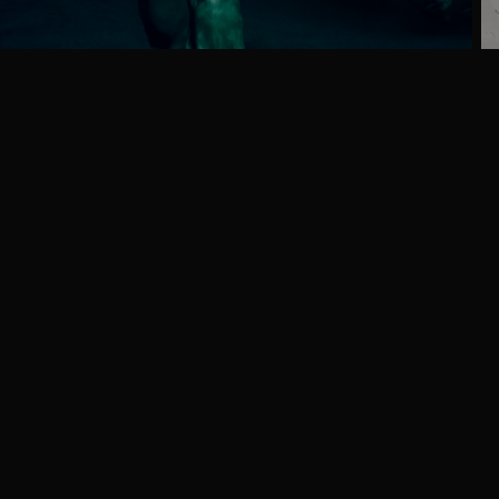
Ga
naar
programma