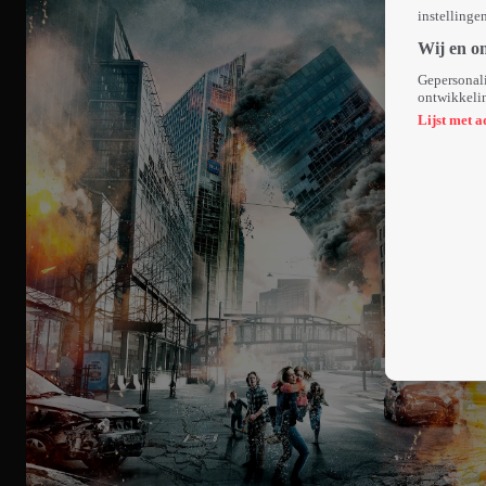
instellinge
Wij en o
Gepersonali
ontwikkelin
Lijst met a