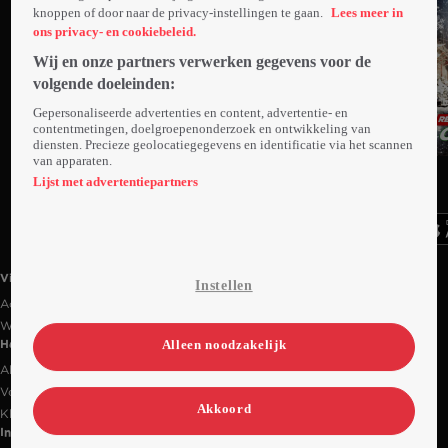
knoppen of door naar de privacy-instellingen te gaan.
Lees meer in
ons privacy- en cookiebeleid.
Wij en onze partners verwerken gegevens voor de
volgende doeleinden:
Gepersonaliseerde advertenties en content, advertentie- en
contentmetingen, doelgroepenonderzoek en ontwikkeling van
diensten. Precieze geolocatiegegevens en identificatie via het scannen
van apparaten.
Ga
Ga
Ga
naar
naar
naar
Lijst met advertentiepartners
programma
programma
programma
Videoland useful links.
Videoland
Instellen
Actiecode
Werken bij RTL
Alleen noodzakelijk
Handige links
Alle films & series
Veelgestelde vragen
Akkoord
Klantenservice
Informatie