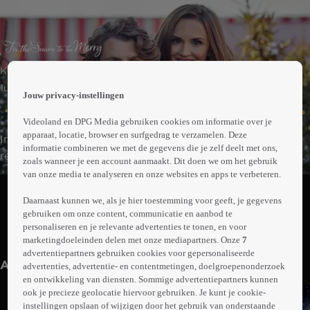
 the
Komedie
h page
 main
1uur21min
Jouw privacy-instellingen
nt
 the
Videoland en DPG Media gebruiken cookies om informatie over je
ibility
apparaat, locatie, browser en surfgedrag te verzamelen. Deze
Influencer en schrijfster Merry schrijft boeken over
ment
informatie combineren we met de gegevens die je zelf deelt met ons,
relaties en werkt aan een nieuw boek. Om inspiratie op
zoals wanneer je een account aanmaakt. Dit doen we om het gebruik
te doen, reist ze rond de kerstdagen af naar Vermont.
van onze media te analyseren en onze websites en apps te verbeteren.
Abonneren op Videoland
Daar loopt ze de charismatische hulpverlener Adam
Daarnaast kunnen we, als je hier toestemming voor geeft, je gegevens
tegen het lijf. Dit zorgt voor nieuwe invalshoeken voor
gebruiken om onze content, communicatie en aanbod te
haar boek.
personaliseren en je relevante advertenties te tonen, en voor
Meer
marketingdoeleinden delen met onze mediapartners. Onze
7
info
advertentiepartners gebruiken cookies voor gepersonaliseerde
Anderen kijken ook
advertenties, advertentie- en contentmetingen, doelgroepenonderzoek
en ontwikkeling van diensten. Sommige advertentiepartners kunnen
ook je precieze geolocatie hiervoor gebruiken. Je kunt je cookie-
instellingen opslaan of wijzigen door het gebruik van onderstaande