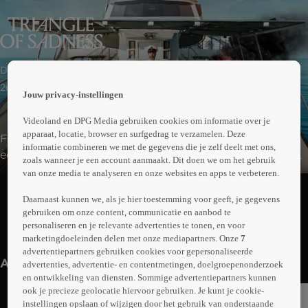
 the
Drama | Komedie
h page
 main
2uur21min
Jouw privacy-instellingen
nt
 the
Videoland en DPG Media gebruiken cookies om informatie over je
ibility
apparaat, locatie, browser en surfgedrag te verzamelen. Deze
Fotomodellen Carl en Yaya worden uitgenodigd voor
ment
informatie combineren we met de gegevens die je zelf deelt met ons,
een luxe cruise met aan boord een bont gezelschap aan
zoals wanneer je een account aanmaakt. Dit doen we om het gebruik
rijke passagiers. In eerste instantie oogt alles als de
van onze media te analyseren en onze websites en apps te verbeteren.
Abonneren op Videoland
perfecte Instagram-post, maar er is een hevige storm op
Daarnaast kunnen we, als je hier toestemming voor geeft, je gegevens
komst. De cruise eindigt catastrofaal en het koppel
gebruiken om onze content, communicatie en aanbod te
strandt met de groep miljardairs en een schoonmaakster
personaliseren en je relevante advertenties te tonen, en voor
Meer
op een onbewoond eiland. In een strijd om te overleven
marketingdoeleinden delen met onze mediapartners. Onze
7
info
advertentiepartners gebruiken cookies voor gepersonaliseerde
wordt de hiërarchie volledig op zijn kop gezet.
Anderen kijken ook
advertenties, advertentie- en contentmetingen, doelgroepenonderzoek
en ontwikkeling van diensten. Sommige advertentiepartners kunnen
ook je precieze geolocatie hiervoor gebruiken. Je kunt je cookie-
instellingen opslaan of wijzigen door het gebruik van onderstaande