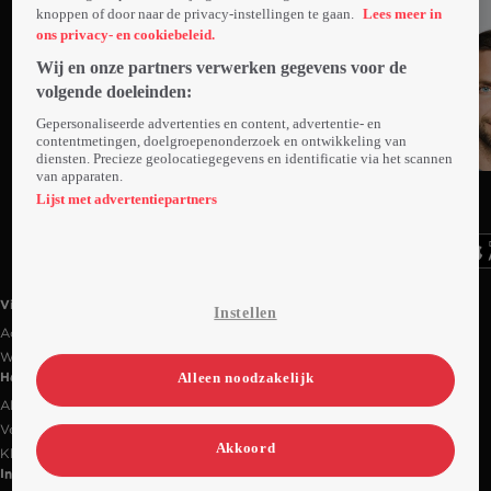
knoppen of door naar de privacy-instellingen te gaan.
Lees meer in
ons privacy- en cookiebeleid.
Wij en onze partners verwerken gegevens voor de
volgende doeleinden:
Gepersonaliseerde advertenties en content, advertentie- en
contentmetingen, doelgroepenonderzoek en ontwikkeling van
diensten. Precieze geolocatiegegevens en identificatie via het scannen
Trailer
van apparaten.
Ga
Ga
Ga
naar
naar
naar
Lijst met advertentiepartners
programma
programma
programma
Videoland useful links.
Videoland
Instellen
Actiecode
Werken bij RTL
Alleen noodzakelijk
Handige links
Alle films & series
Veelgestelde vragen
Akkoord
Klantenservice
Informatie