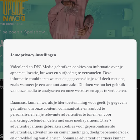
 the
1 seizoen • Spelshow
h page
 main
Aflevering 1
nt
 the
Jouw privacy-instellingen
43min
ibility
ment
Videoland en DPG Media gebruiken cookies om informatie over je
apparaat, locatie, browser en surfgedrag te verzamelen. Deze
informatie combineren we met de gegevens die je zelf deelt met ons,
In deze spelshow gaan twee teams met een BN'er en
zoals wanneer je een account aanmaakt. Dit doen we om het gebruik
twee familieleden de strijd met elkaar aan in een studio
van onze media te analyseren en onze websites en apps te verbeteren.
die letterlijk op zijn kop staat. De opdrachten worden
Abonneren op Videoland
ondersteboven afgebeeld, gepresenteerd en uitgevoerd.
Daarnaast kunnen we, als je hier toestemming voor geeft, je gegevens
gebruiken om onze content, communicatie en aanbod te
Een kop koffie inschenken is niet moeilijk, maar wat
personaliseren en je relevante advertenties te tonen, en voor
gebeurt er als je dat ondersteboven moet doen?
marketingdoeleinden delen met onze mediapartners. Onze
7
Meer
info
advertentiepartners gebruiken cookies voor gepersonaliseerde
advertenties, advertentie- en contentmetingen, doelgroepenonderzoek
Seizoen 1
en ontwikkeling van diensten. Sommige advertentiepartners kunnen