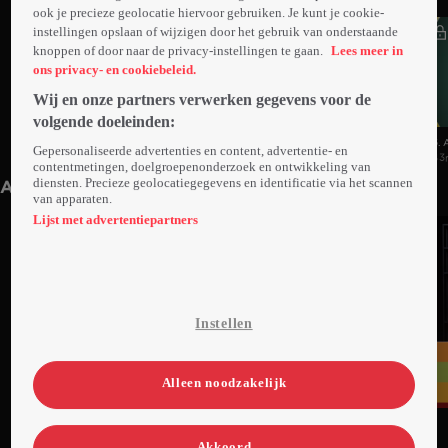
ook je precieze geolocatie hiervoor gebruiken. Je kunt je cookie-
instellingen opslaan of wijzigen door het gebruik van onderstaande
knoppen of door naar de privacy-instellingen te gaan.
Lees meer in
ons privacy- en cookiebeleid.
Wij en onze partners verwerken gegevens voor de
volgende doeleinden:
7. Aflevering 7
6. Aflevering 6
5. 
Gepersonaliseerde advertenties en content, advertentie- en
38min
40min
43
contentmetingen, doelgroepenonderzoek en ontwikkeling van
diensten. Precieze geolocatiegegevens en identificatie via het scannen
Anderen kijken ook
van apparaten.
Lijst met advertentiepartners
Instellen
Alleen noodzakelijk
Ga
Ga
Ga
naar
naar
naar
Akkoord
programma
programma
programma