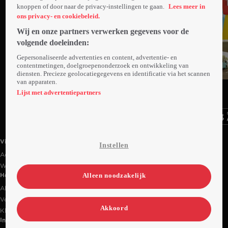
knoppen of door naar de privacy-instellingen te gaan.
Lees meer in
ons privacy- en cookiebeleid.
Wij en onze partners verwerken gegevens voor de
volgende doeleinden:
Gepersonaliseerde advertenties en content, advertentie- en
contentmetingen, doelgroepenonderzoek en ontwikkeling van
diensten. Precieze geolocatiegegevens en identificatie via het scannen
van apparaten.
Ga
Ga
Ga
naar
naar
naar
Lijst met advertentiepartners
programma
programma
programma
Videoland useful links.
Videoland
Instellen
Actiecode
Werken bij RTL
Alleen noodzakelijk
Handige links
Alle films & series
Veelgestelde vragen
Akkoord
Klantenservice
Informatie