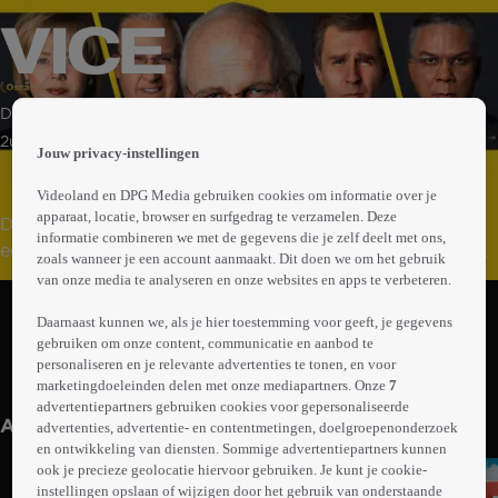
 the
Drama | Komedie
h page
 main
2uur07min
Jouw privacy-instellingen
nt
 the
Videoland en DPG Media gebruiken cookies om informatie over je
ibility
apparaat, locatie, browser en surfgedrag te verzamelen. Deze
Dick Cheney groeit uit van een stuurloze jongeman tot
ment
informatie combineren we met de gegevens die je zelf deelt met ons,
een machtige figuur in Washington. Als hij vicepresident
zoals wanneer je een account aanmaakt. Dit doen we om het gebruik
wordt onder George W. Bush, benut hij de ruimte achter
van onze media te analyseren en onze websites en apps te verbeteren.
Abonneren op Videoland
de schermen om verstrekkende beslissingen te
Daarnaast kunnen we, als je hier toestemming voor geeft, je gegevens
beïnvloeden, met ingrijpende gevolgen voor binnen‑ en
gebruiken om onze content, communicatie en aanbod te
buitenlands beleid.
personaliseren en je relevante advertenties te tonen, en voor
Meer
marketingdoeleinden delen met onze mediapartners. Onze
7
info
advertentiepartners gebruiken cookies voor gepersonaliseerde
Anderen kijken ook
advertenties, advertentie- en contentmetingen, doelgroepenonderzoek
en ontwikkeling van diensten. Sommige advertentiepartners kunnen
ook je precieze geolocatie hiervoor gebruiken. Je kunt je cookie-
instellingen opslaan of wijzigen door het gebruik van onderstaande