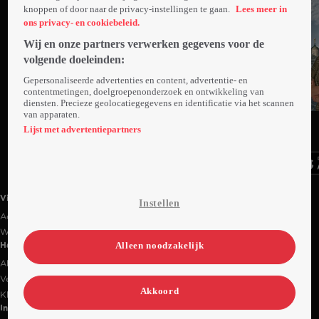
knoppen of door naar de privacy-instellingen te gaan.
Lees meer in
ons privacy- en cookiebeleid.
Wij en onze partners verwerken gegevens voor de
volgende doeleinden:
Gepersonaliseerde advertenties en content, advertentie- en
contentmetingen, doelgroepenonderzoek en ontwikkeling van
diensten. Precieze geolocatiegegevens en identificatie via het scannen
van apparaten.
Ga
Ga
Ga
naar
naar
naar
Lijst met advertentiepartners
programma
programma
programma
Videoland useful links.
Videoland
Instellen
Actiecode
Werken bij RTL
Alleen noodzakelijk
Handige links
Alle films & series
Veelgestelde vragen
Akkoord
Klantenservice
Informatie