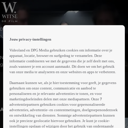
 the
Drama | Misdaad
h page
 main
1uur38min
Jouw privacy-instellingen
nt
 the
Videoland en DPG Media gebruiken cookies om informatie over je
ibility
apparaat, locatie, browser en surfgedrag te verzamelen. Deze
Na zijn pensioen keert Witse terug naar zijn
ment
informatie combineren we met de gegevens die je zelf deelt met ons,
geboortestreek in West-Vlaanderen om de moordenaar
zoals wanneer je een account aanmaakt. Dit doen we om het gebruik
van zijn nichtje op te sporen. Tijdens zijn zoektocht naar
van onze media te analyseren en onze websites en apps te verbeteren.
Abonneren op Videoland
de sadistische dader, die mogelijk meerdere slachtoffers
Daarnaast kunnen we, als je hier toestemming voor geeft, je gegevens
heeft gemaakt, stuit hij op een doofpotoperatie. Het
gebruiken om onze content, communicatie en aanbod te
duurt niet lang voordat hij in conflict komt met de lokale
personaliseren en je relevante advertenties te tonen, en voor
Meer
politie.
marketingdoeleinden delen met onze mediapartners. Onze
7
info
advertentiepartners gebruiken cookies voor gepersonaliseerde
Anderen kijken ook
advertenties, advertentie- en contentmetingen, doelgroepenonderzoek
en ontwikkeling van diensten. Sommige advertentiepartners kunnen
ook je precieze geolocatie hiervoor gebruiken. Je kunt je cookie-
instellingen opslaan of wijzigen door het gebruik van onderstaande