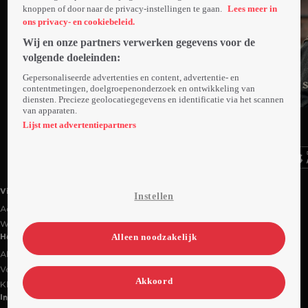
knoppen of door naar de privacy-instellingen te gaan.
Lees meer in
ons privacy- en cookiebeleid.
Wij en onze partners verwerken gegevens voor de
volgende doeleinden:
Gepersonaliseerde advertenties en content, advertentie- en
contentmetingen, doelgroepenonderzoek en ontwikkeling van
diensten. Precieze geolocatiegegevens en identificatie via het scannen
Trailer
van apparaten.
Ga
Ga
Ga
naar
naar
naar
Lijst met advertentiepartners
programma
programma
programma
Videoland useful links.
Videoland
Instellen
Actiecode
Werken bij RTL
Alleen noodzakelijk
Handige links
Alle films & series
Veelgestelde vragen
Akkoord
Klantenservice
Informatie