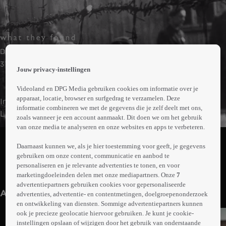
 the
Documentaire
h page
 main
37min
Jouw privacy-instellingen
nt
 the
Videoland en DPG Media gebruiken cookies om informatie over je
ibility
apparaat, locatie, browser en surfgedrag te verzamelen. Deze
In april 1945 ontdekken sergeanten Mike Lewis en Bill
ment
informatie combineren we met de gegevens die je zelf deelt met ons,
Lawrie van het Britse leger bij het Noord-Duitse Celle het
zoals wanneer je een account aanmaakt. Dit doen we om het gebruik
kamp Bergen-Belsen, waarvan hen verteld werd dat het
van onze media te analyseren en onze websites en apps te verbeteren.
Abonneren op Videoland
een tyfusziekenhuis was. Samen met de
Daarnaast kunnen we, als je hier toestemming voor geeft, je gegevens
bevrijdingstroepen ontdekken ze de gruwelijke realiteit
gebruiken om onze content, communicatie en aanbod te
van het kamp en leggen dit vast op film.
personaliseren en je relevante advertenties te tonen, en voor
Meer
marketingdoeleinden delen met onze mediapartners. Onze
7
info
advertentiepartners gebruiken cookies voor gepersonaliseerde
Anderen kijken ook
advertenties, advertentie- en contentmetingen, doelgroepenonderzoek
en ontwikkeling van diensten. Sommige advertentiepartners kunnen
ook je precieze geolocatie hiervoor gebruiken. Je kunt je cookie-
instellingen opslaan of wijzigen door het gebruik van onderstaande