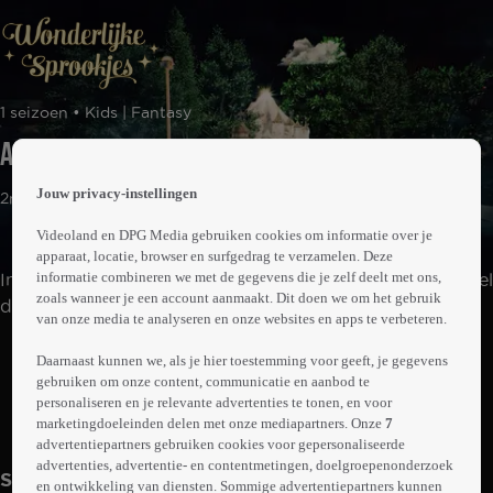
 the
1 seizoen • Kids | Fantasy
h page
 main
Assepoester
nt
 the
Jouw privacy-instellingen
2min
ibility
ment
Videoland en DPG Media gebruiken cookies om informatie over je
apparaat, locatie, browser en surfgedrag te verzamelen. Deze
informatie combineren we met de gegevens die je zelf deelt met ons,
In het Sprookjesbos van de Efteling wandel je tussen wel
zoals wanneer je een account aanmaakt. Dit doen we om het gebruik
dertig sprookjes. Bekijk een betoverend verhaal uit dit
van onze media te analyseren en onze websites en apps te verbeteren.
levende prentenboek.
Abonneren op Videoland
Daarnaast kunnen we, als je hier toestemming voor geeft, je gegevens
gebruiken om onze content, communicatie en aanbod te
personaliseren en je relevante advertenties te tonen, en voor
marketingdoeleinden delen met onze mediapartners. Onze
7
Meer
info
advertentiepartners gebruiken cookies voor gepersonaliseerde
advertenties, advertentie- en contentmetingen, doelgroepenonderzoek
Seizoen 1
en ontwikkeling van diensten. Sommige advertentiepartners kunnen