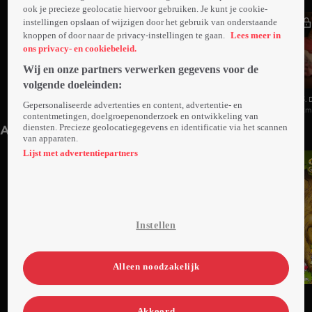
ook je precieze geolocatie hiervoor gebruiken. Je kunt je cookie-
instellingen opslaan of wijzigen door het gebruik van onderstaande
knoppen of door naar de privacy-instellingen te gaan.
Lees meer in
ons privacy- en cookiebeleid.
Wij en onze partners verwerken gegevens voor de
volgende doeleinden:
1. Assepoester
2. De Nieuwe Kleren Van De Keizer
3. 
Gepersonaliseerde advertenties en content, advertentie- en
2min
2min
2m
contentmetingen, doelgroepenonderzoek en ontwikkeling van
diensten. Precieze geolocatiegegevens en identificatie via het scannen
Anderen kijken ook
van apparaten.
Lijst met advertentiepartners
Instellen
Alleen noodzakelijk
Ga
Ga
Ga
naar
naar
naar
Akkoord
programma
programma
programma