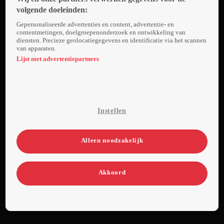
impulsief en er
volgende doeleinden:
ontstaat een
Gepersonaliseerde advertenties en content, advertentie- en
gijzelingssituatie.
contentmetingen, doelgroepenonderzoek en ontwikkeling van
diensten. Precieze geolocatiegegevens en identificatie via het scannen
Iedereen wil het
van apparaten.
lot bemachtigen
Lijst met advertentiepartners
en de
betrokkenen
moeten
beslissen hoe ver
Instellen
ze hiervoor
willen gaan.
Alleen noodzakelijk
Akkoord