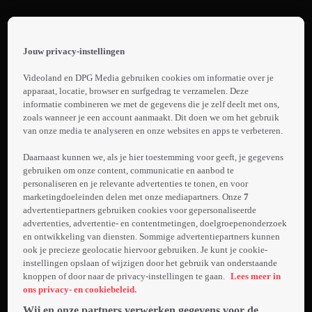
Terug
Your
Jouw privacy-instellingen
Lucky
 the
h page
Day
Videoland en DPG Media gebruiken cookies om informatie over je
Trailer:
 main
apparaat, locatie, browser en surfgedrag te verzamelen. Deze
nt
informatie combineren we met de gegevens die je zelf deelt met ons,
Your
 the
zoals wanneer je een account aanmaakt. Dit doen we om het gebruik
Lucky
van onze media te analyseren en onze websites en apps te verbeteren.
ibility
Laden...
Day
ment
Daarnaast kunnen we, als je hier toestemming voor geeft, je gegevens
gebruiken om onze content, communicatie en aanbod te
Een man koopt
personaliseren en je relevante advertenties te tonen, en voor
in een
marketingdoeleinden delen met onze mediapartners. Onze
7
nachtwinkel een
advertentiepartners gebruiken cookies voor gepersonaliseerde
lot en wint
advertenties, advertentie- en contentmetingen, doelgroepenonderzoek
en ontwikkeling van diensten. Sommige advertentiepartners kunnen
Meer
daarmee de
ook je precieze geolocatie hiervoor gebruiken. Je kunt je cookie-
info
jackpot van 156
instellingen opslaan of wijzigen door het gebruik van onderstaande
miljoen dollar.
knoppen of door naar de privacy-instellingen te gaan.
Lees meer in
Een andere klant
ons privacy- en cookiebeleid.
handelt
Wij en onze partners verwerken gegevens voor de